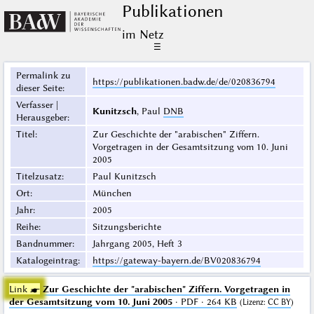
Publikationen
im Netz
☰
Permalink zu
https://publikationen.badw.de/de/020836794
dieser Seite
:
Verfasser |
Kunitzsch
, Paul
DNB
Herausgeber
:
Titel
:
Zur Geschichte der "arabischen" Ziffern.
Vorgetragen in der Gesamtsitzung vom 10. Juni
2005
Titelzusatz
:
Paul Kunitzsch
Ort
:
München
Jahr
:
2005
Reihe
:
Sitzungsberichte
Bandnummer
:
Jahrgang 2005, Heft 3
Katalogeintrag
:
https://gateway-bayern.de/BV020836794
Link ☛
Zur Geschichte der "arabischen" Ziffern. Vorgetragen in
der Gesamtsitzung vom 10. Juni 2005
· PDF · 264 KB
(
Lizenz
:
CC BY
)