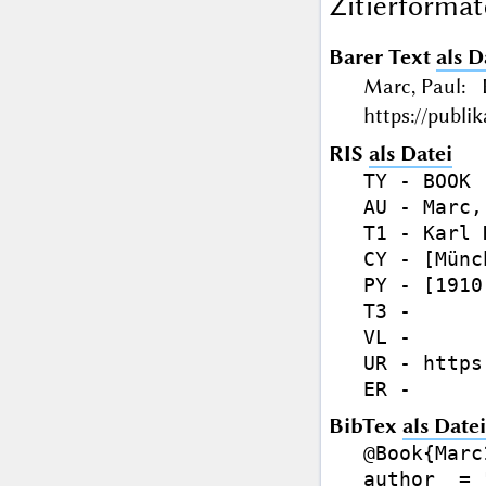
Zitierformat
Barer Text
als D
Marc, Paul:
https://publi
RIS
als Datei
TY - BOOK

AU - Marc,
T1 - Karl 
CY - [Münch
PY - [1910]
T3 - 

VL - 

UR - https
BibTex
als Datei
@Book{Marc
author  = 