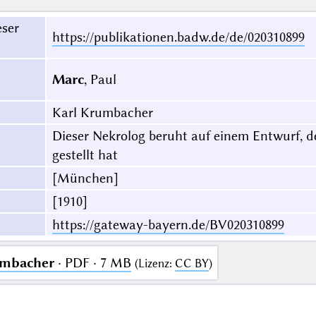
eser
https://publikationen.badw.de/de/020310899
Marc
, Paul
Karl Krumbacher
Dieser Nekrolog beruht auf einem Entwurf, d
gestellt hat
[München]
[1910]
https://gateway-bayern.de/BV020310899
umbacher
· PDF · 7 MB
(
Lizenz
:
CC BY
)