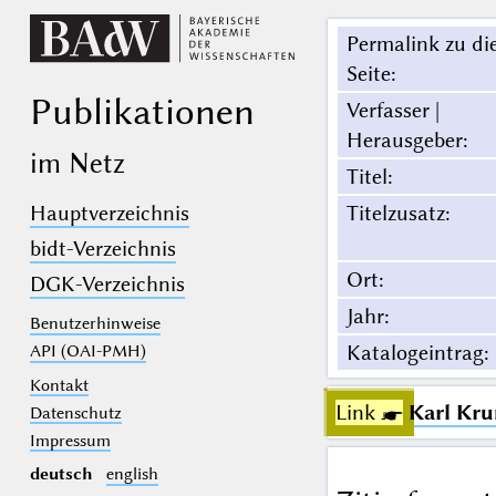
Permalink zu di
Seite
:
Publikationen
Verfasser |
Herausgeber
:
im Netz
Titel
:
Hauptverzeichnis
Titelzusatz
:
bidt-Verzeichnis
Ort
:
DGK-Verzeichnis
Jahr
:
Benutzerhinweise
Katalogeintrag
:
API (OAI-PMH)
Kontakt
Link ☛
Karl Kr
Datenschutz
Impressum
deutsch
english