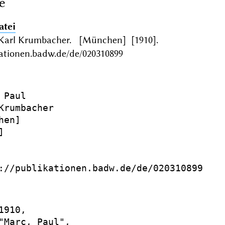
e
atei
 Karl Krumbacher. [München] [1910].
kationen.badw.de/de/020310899
 Paul

Krumbacher

en]



://publikationen.badw.de/de/020310899

1910,

"Marc, Paul",
