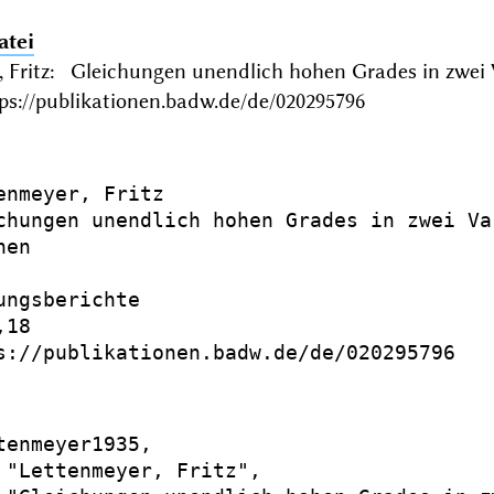
atei
, Fritz: Gleichungen unendlich hohen Grades in zwe
ps://publikationen.badw.de/de/020295796
enmeyer, Fritz

chungen unendlich hohen Grades in zwei Var
en

ungsberichte

18

s://publikationen.badw.de/de/020295796

tenmeyer1935,

 "Lettenmeyer, Fritz",
