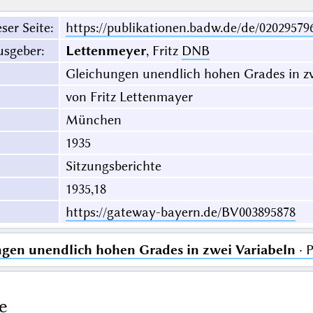
ser Seite
:
https://publikationen.badw.de/de/02029579
usgeber
:
Lettenmeyer
, Fritz
DNB
Gleichungen unendlich hohen Grades in zw
von Fritz Lettenmayer
München
1935
Sitzungsberichte
1935,18
https://gateway-bayern.de/BV003895878
gen unendlich hohen Grades in zwei Variabeln
· 
e