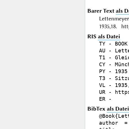
Barer Text
als D
Lettenmeyer
1935,18. htt
RIS
als Datei
TY - BOOK

AU - Lett
T1 - Glei
CY - Münch
PY - 1935

T3 - Sitz
VL - 1935,
UR - http
BibTex
als Datei
@Book{Let
author  =