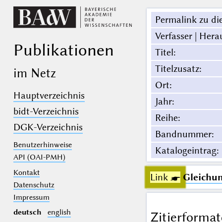
Permalink zu die
Verfasser | Hera
Publikationen
Titel
:
Titelzusatz
:
im Netz
Ort
:
Hauptverzeichnis
Jahr
:
bidt-Verzeichnis
Reihe
:
DGK-Verzeichnis
Bandnummer
:
Benutzerhinweise
Katalogeintrag
:
API (OAI-PMH)
Kontakt
Link ☛
Gleichun
Datenschutz
Impressum
deutsch
english
Zitierformat