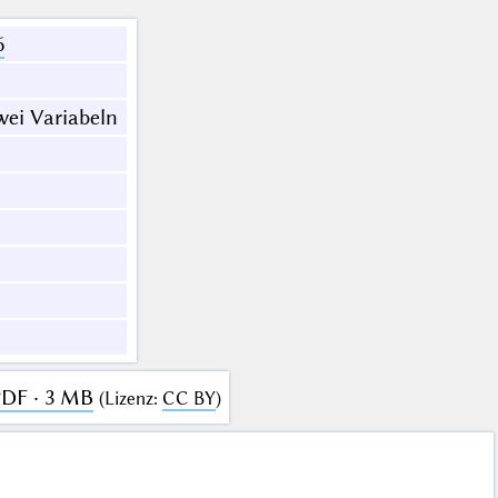
6
ei Variabeln
PDF · 3 MB
(
Lizenz
:
CC BY
)