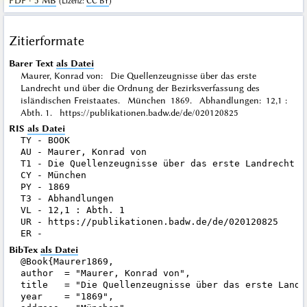
PDF · 5 MB
(
Lizenz
:
CC BY
)
Zitierformate
Barer Text
als Datei
Maurer, Konrad von: Die Quellenzeugnisse über das erste
Landrecht und über die Ordnung der Bezirksverfassung des
isländischen Freistaates. München 1869. Abhandlungen: 12,1 :
Abth. 1. https://publikationen.badw.de/de/020120825
RIS
als Datei
TY - BOOK

AU - Maurer, Konrad von

T1 - Die Quellenzeugnisse über das erste Landrecht u
CY - München

PY - 1869

T3 - Abhandlungen

VL - 12,1 : Abth. 1

UR - https://publikationen.badw.de/de/020120825

BibTex
als Datei
@Book{Maurer1869,

author  = "Maurer, Konrad von",

title   = "Die Quellenzeugnisse über das erste Landr
year    = "1869",
