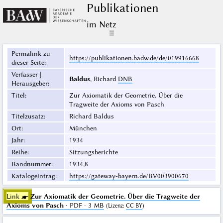
Publikationen
im Netz
☰
Permalink zu
https://publikationen.badw.de/de/019916668
dieser Seite
:
Verfasser |
Baldus
, Richard
DNB
Herausgeber
:
Titel
:
Zur Axiomatik der Geometrie. Über die
Tragweite der Axioms von Pasch
Titelzusatz
:
Richard Baldus
Ort
:
München
Jahr
:
1934
Reihe
:
Sitzungsberichte
Bandnummer
:
1934,8
Katalogeintrag
:
https://gateway-bayern.de/BV003900670
Link ☛
Zur Axiomatik der Geometrie. Über die Tragweite der
Axioms von Pasch
· PDF · 3 MB
(
Lizenz
:
CC BY
)