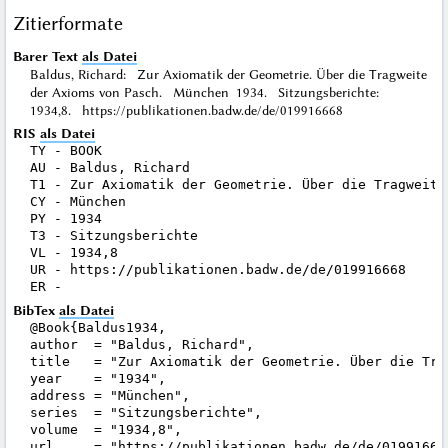
Zitierformate
Barer Text
als Datei
Baldus, Richard: Zur Axiomatik der Geometrie. Über die Tragweite
der Axioms von Pasch. München 1934. Sitzungsberichte:
1934,8. https://publikationen.badw.de/de/019916668
RIS
als Datei
TY - BOOK

AU - Baldus, Richard

T1 - Zur Axiomatik der Geometrie. Über die Tragweite 
CY - München

PY - 1934

T3 - Sitzungsberichte

VL - 1934,8

UR - https://publikationen.badw.de/de/019916668

BibTex
als Datei
@Book{Baldus1934,

author  = "Baldus, Richard",

title   = "Zur Axiomatik der Geometrie. Über die Tra
year    = "1934",

address = "München",

series  = "Sitzungsberichte",

volume  = "1934,8",

url     = "https://publikationen.badw.de/de/019916668