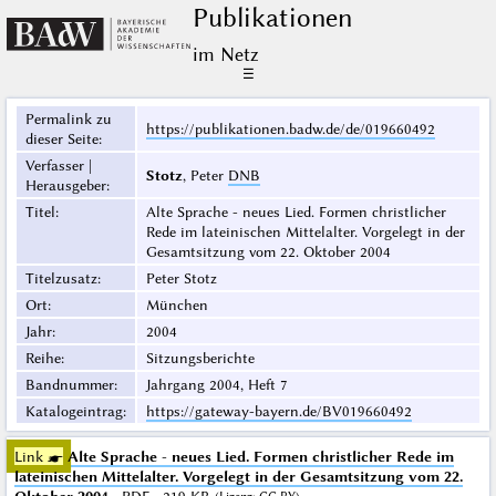
Publikationen
im Netz
☰
Permalink zu
https://publikationen.badw.de/de/019660492
dieser Seite
:
Verfasser |
Stotz
, Peter
DNB
Herausgeber
:
Titel
:
Alte Sprache - neues Lied. Formen christlicher
Rede im lateinischen Mittelalter. Vorgelegt in der
Gesamtsitzung vom 22. Oktober 2004
Titelzusatz
:
Peter Stotz
Ort
:
München
Jahr
:
2004
Reihe
:
Sitzungsberichte
Bandnummer
:
Jahrgang 2004, Heft 7
Katalogeintrag
:
https://gateway-bayern.de/BV019660492
Link ☛
Alte Sprache - neues Lied. Formen christlicher Rede im
lateinischen Mittelalter. Vorgelegt in der Gesamtsitzung vom 22.