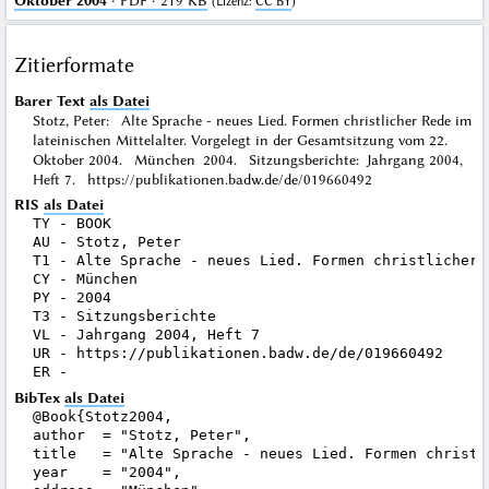
Oktober 2004
· PDF · 219 KB
(
Lizenz
:
CC BY
)
Zitierformate
Barer Text
als Datei
Stotz, Peter: Alte Sprache - neues Lied. Formen christlicher Rede im
lateinischen Mittelalter. Vorgelegt in der Gesamtsitzung vom 22.
Oktober 2004. München 2004. Sitzungsberichte: Jahrgang 2004,
Heft 7. https://publikationen.badw.de/de/019660492
RIS
als Datei
TY - BOOK

AU - Stotz, Peter

T1 - Alte Sprache - neues Lied. Formen christlicher 
CY - München

PY - 2004

T3 - Sitzungsberichte

VL - Jahrgang 2004, Heft 7

UR - https://publikationen.badw.de/de/019660492

BibTex
als Datei
@Book{Stotz2004,

author  = "Stotz, Peter",

title   = "Alte Sprache - neues Lied. Formen christl
year    = "2004",
