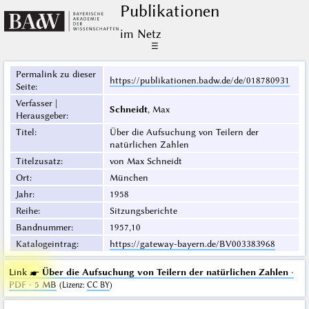
Publikationen
im Netz
☰
Permalink zu dieser
https://publikationen.badw.de/de/018780931
Seite
:
Verfasser |
Schneidt
, Max
Herausgeber
:
Titel
:
Über die Aufsuchung von Teilern der
natürlichen Zahlen
Titelzusatz
:
von Max Schneidt
Ort
:
München
Jahr
:
1958
Reihe
:
Sitzungsberichte
Bandnummer
:
1957,10
Katalogeintrag
:
https://gateway-bayern.de/BV003383968
Link ☛
Über die Aufsuchung von Teilern der natürlichen Zahlen
·
PDF · 5 MB
(
Lizenz
:
CC BY
)