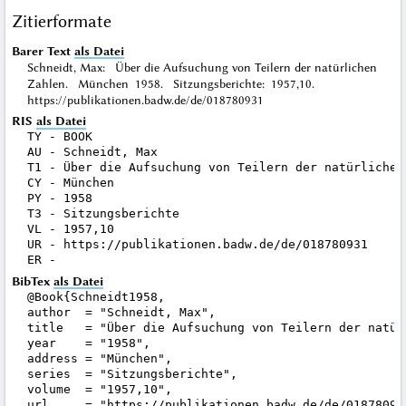
Zitierformate
Barer Text
als Datei
Schneidt, Max: Über die Aufsuchung von Teilern der natürlichen
Zahlen. München 1958. Sitzungsberichte: 1957,10.
https://publikationen.badw.de/de/018780931
RIS
als Datei
TY - BOOK

AU - Schneidt, Max

T1 - Über die Aufsuchung von Teilern der natürlichen 
CY - München

PY - 1958

T3 - Sitzungsberichte

VL - 1957,10

UR - https://publikationen.badw.de/de/018780931

BibTex
als Datei
@Book{Schneidt1958,

author  = "Schneidt, Max",

title   = "Über die Aufsuchung von Teilern der natürl
year    = "1958",

address = "München",

series  = "Sitzungsberichte",

volume  = "1957,10",

url     = "https://publikationen.badw.de/de/018780931