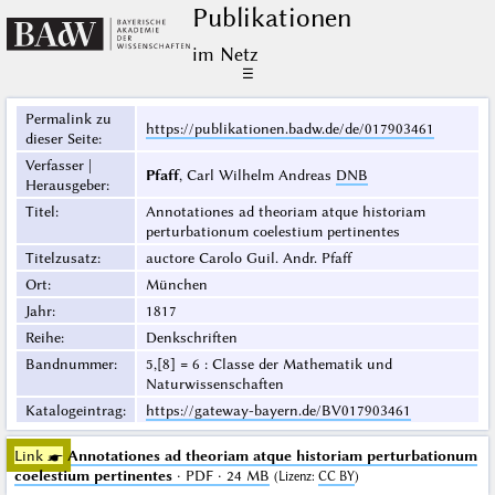
Publikationen
im Netz
☰
Permalink zu
https://publikationen.badw.de/de/017903461
dieser Seite
:
Verfasser |
Pfaff
, Carl Wilhelm Andreas
DNB
Herausgeber
:
Titel
:
Annotationes ad theoriam atque historiam
perturbationum coelestium pertinentes
Titelzusatz
:
auctore Carolo Guil. Andr. Pfaff
Ort
:
München
Jahr
:
1817
Reihe
:
Denkschriften
Bandnummer
:
5,[8] = 6 : Classe der Mathematik und
Naturwissenschaften
Katalogeintrag
:
https://gateway-bayern.de/BV017903461
Link ☛
Annotationes ad theoriam atque historiam perturbationum
coelestium pertinentes
· PDF · 24 MB
(
Lizenz
:
CC BY
)