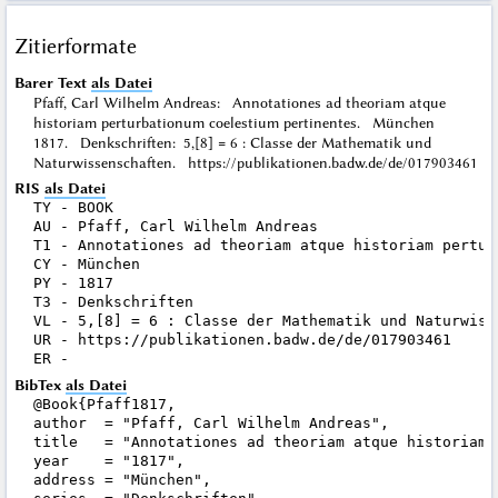
Zitierformate
Barer Text
als Datei
Pfaff, Carl Wilhelm Andreas: Annotationes ad theoriam atque
historiam perturbationum coelestium pertinentes. München
1817. Denkschriften: 5,[8] = 6 : Classe der Mathematik und
Naturwissenschaften. https://publikationen.badw.de/de/017903461
RIS
als Datei
TY - BOOK

AU - Pfaff, Carl Wilhelm Andreas

T1 - Annotationes ad theoriam atque historiam pertur
CY - München

PY - 1817

T3 - Denkschriften

VL - 5,[8] = 6 : Classe der Mathematik und Naturwisse
UR - https://publikationen.badw.de/de/017903461

BibTex
als Datei
@Book{Pfaff1817,

author  = "Pfaff, Carl Wilhelm Andreas",

title   = "Annotationes ad theoriam atque historiam 
year    = "1817",

address = "München",
