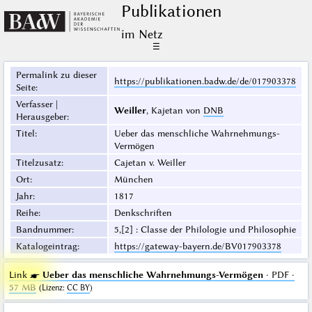
Publikationen
im Netz
☰
Permalink zu dieser
https://publikationen.badw.de/de/017903378
Seite
:
Verfasser |
Weiller
, Kajetan von
DNB
Herausgeber
:
Titel
:
Ueber das menschliche Wahrnehmungs-
Vermögen
Titelzusatz
:
Cajetan v. Weiller
Ort
:
München
Jahr
:
1817
Reihe
:
Denkschriften
Bandnummer
:
5,[2] : Classe der Philologie und Philosophie
Katalogeintrag
:
https://gateway-bayern.de/BV017903378
Link ☛
Ueber das menschliche Wahrnehmungs-Vermögen
· PDF ·
57 MB
(
Lizenz
:
CC BY
)