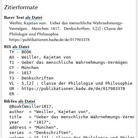
Zitierformate
Barer Text
als Datei
Weiller, Kajetan von: Ueber das menschliche Wahrnehmungs-
Vermögen. München 1817. Denkschriften: 5,[2] : Classe der
Philologie und Philosophie.
https://publikationen.badw.de/de/017903378
RIS
als Datei
TY - BOOK

AU - Weiller, Kajetan von

T1 - Ueber das menschliche Wahrnehmungs-Vermögen

CY - München

PY - 1817

T3 - Denkschriften

VL - 5,[2] : Classe der Philologie und Philosophie

UR - https://publikationen.badw.de/de/017903378

BibTex
als Datei
@Book{Weiller1817,

author  = "Weiller, Kajetan von",

title   = "Ueber das menschliche Wahrnehmungs-Vermöge
year    = "1817",

address = "München",

series  = "Denkschriften",

volume  = "5,[2] : Classe der Philologie und Philosop