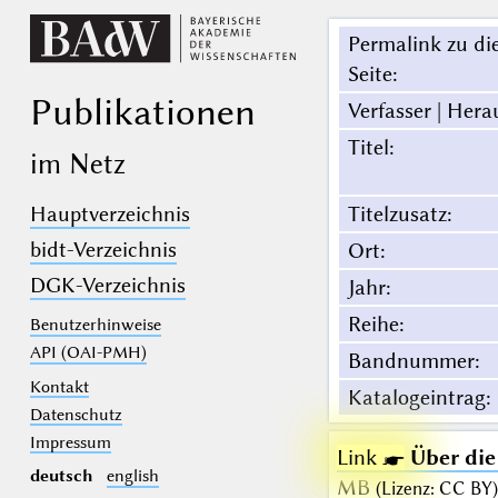
Permalink zu di
Seite
:
Publikationen
Verfasser | Hera
Titel
:
im Netz
Hauptverzeichnis
Titelzusatz
:
bidt-Verzeichnis
Ort
:
DGK-Verzeichnis
Jahr
:
Reihe
:
Benutzerhinweise
API (OAI-PMH)
Bandnummer
:
Kontakt
Katalogeintrag
:
Datenschutz
Impressum
Link ☛
Über die
deutsch
english
MB
(
Lizenz
:
CC BY
)