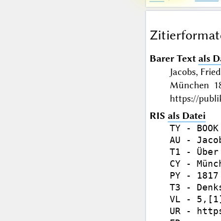
Zitierformat
Barer Text
als D
Jacobs, Frie
München 181
https://publ
RIS
als Datei
TY - BOOK

AU - Jaco
T1 - Über
CY - Münch
PY - 1817

T3 - Denk
VL - 5,[1
UR - http