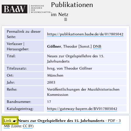
Publikationen
im Netz
☰
Permalink zu dieser
https://publikationen.badw.de/de/017805042
Seite
:
Verfasser |
Göllner
, Theodor [Sonst.]
DNB
Herausgeber
:
Titel
:
Neues zur Orgelspiellehre des 15.
Jahrhunderts
Titelzusatz
:
hrsg. von Theodor Göllner
Ort
:
München
Jahr
:
2003
Reihe
:
Veröffentlichungen der Musikhistorischen
Kommission
Bandnummer
:
17
Katalogeintrag
:
https://gateway-bayern.de/BV017805042
Link ☛
Neues zur Orgelspiellehre des 15. Jahrhunderts
· PDF · 3
MB
(
Lizenz
:
CC BY
)