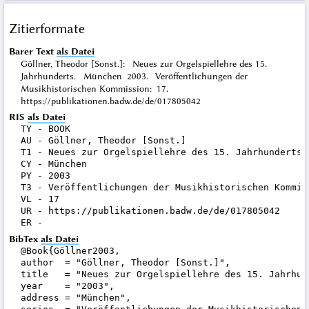
Zitierformate
Barer Text
als Datei
Göllner, Theodor [Sonst.]: Neues zur Orgelspiellehre des 15.
Jahrhunderts. München 2003. Veröffentlichungen der
Musikhistorischen Kommission: 17.
https://publikationen.badw.de/de/017805042
RIS
als Datei
TY - BOOK

AU - Göllner, Theodor [Sonst.]

T1 - Neues zur Orgelspiellehre des 15. Jahrhunderts

CY - München

PY - 2003

T3 - Veröffentlichungen der Musikhistorischen Kommiss
VL - 17

UR - https://publikationen.badw.de/de/017805042

BibTex
als Datei
@Book{Göllner2003,

author  = "Göllner, Theodor [Sonst.]",

title   = "Neues zur Orgelspiellehre des 15. Jahrhund
year    = "2003",

address = "München",
