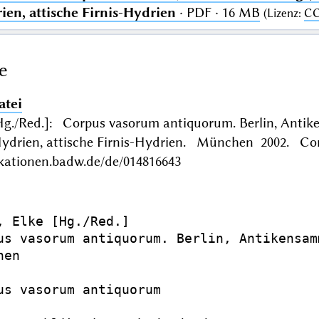
ien, attische Firnis-Hydrien
· PDF · 16 MB
(
Lizenz
:
CC
e
atei
[Hg./Red.]: Corpus vasorum antiquorum. Berlin, Anti
 Hydrien, attische Firnis-Hydrien. München 2002. 
ikationen.badw.de/de/014816643
, Elke [Hg./Red.]

us vasorum antiquorum. Berlin, Antikensam
en

us vasorum antiquorum
