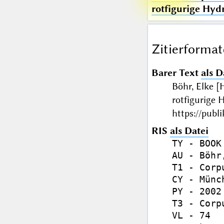
rotfigurige Hydr
Zitierformat
Barer Text
als D
Böhr, Elke 
rotfigurige
https://publ
RIS
als Datei
TY - BOOK

AU - Böhr
T1 - Corp
CY - Münch
PY - 2002

T3 - Corp
VL - 74
