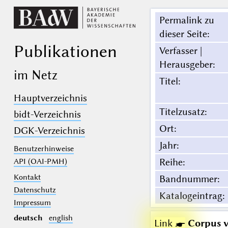
Permalink zu
dieser Seite
:
Publikationen
Verfasser |
Herausgeber
:
im Netz
Titel
:
Hauptverzeichnis
Titelzusatz
:
bidt-Verzeichnis
Ort
:
DGK-Verzeichnis
Jahr
:
Benutzerhinweise
Reihe
:
API (OAI-PMH)
Kontakt
Bandnummer
:
Datenschutz
Katalogeintrag
:
Impressum
deutsch
english
Link ☛
Corpus v