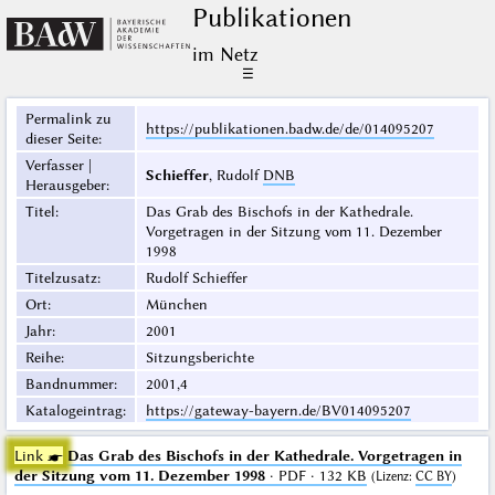
Publikationen
im Netz
☰
Permalink zu
https://publikationen.badw.de/de/014095207
dieser Seite
:
Verfasser |
Schieffer
, Rudolf
DNB
Herausgeber
:
Titel
:
Das Grab des Bischofs in der Kathedrale.
Vorgetragen in der Sitzung vom 11. Dezember
1998
Titelzusatz
:
Rudolf Schieffer
Ort
:
München
Jahr
:
2001
Reihe
:
Sitzungsberichte
Bandnummer
:
2001,4
Katalogeintrag
:
https://gateway-bayern.de/BV014095207
Link ☛
Das Grab des Bischofs in der Kathedrale. Vorgetragen in
der Sitzung vom 11. Dezember 1998
· PDF · 132 KB
(
Lizenz
:
CC BY
)