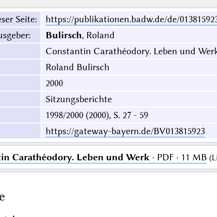
ser Seite
:
https://publikationen.badw.de/de/01381592
usgeber
:
Bulirsch
, Roland
Constantin Carathéodory. Leben und Wer
Roland Bulirsch
2000
Sitzungsberichte
1998/2000 (2000), S. 27 - 59
https://gateway-bayern.de/BV013815923
tin Carathéodory. Leben und Werk
· PDF · 11 MB
(
L
e