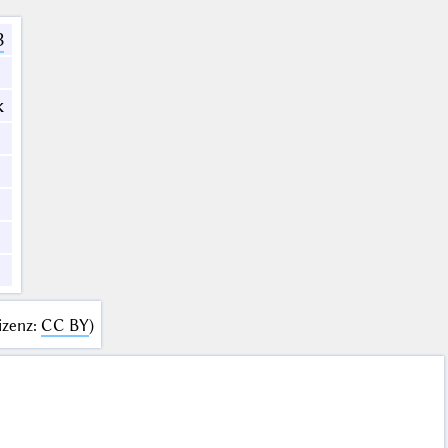
3
k
izenz
:
CC BY
)