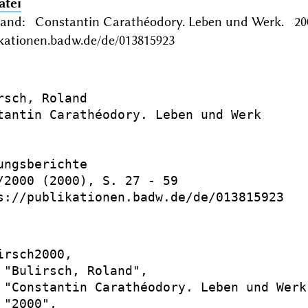
atei
land: Constantin Carathéodory. Leben und Werk. 2000
ikationen.badw.de/de/013815923
rsch, Roland

tantin Carathéodory. Leben und Werk

ungsberichte

/2000 (2000), S. 27 - 59

s://publikationen.badw.de/de/013815923

irsch2000,

 "Bulirsch, Roland",

 "Constantin Carathéodory. Leben und Werk"
"2000",
