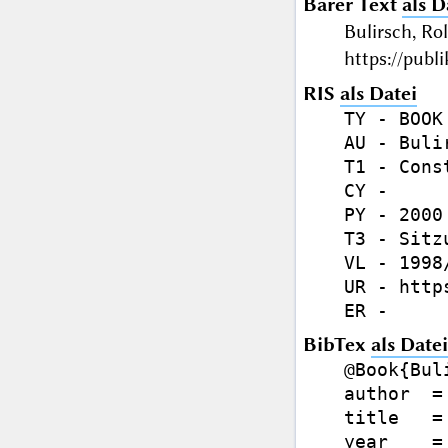
Barer Text
als D
Bulirsch, Ro
https://publ
RIS
als Datei
TY - BOOK

AU - Buli
T1 - Cons
CY - 

PY - 2000

T3 - Sitz
VL - 1998
UR - http
BibTex
als Datei
@Book{Bul
author  =
title   =
year    = 