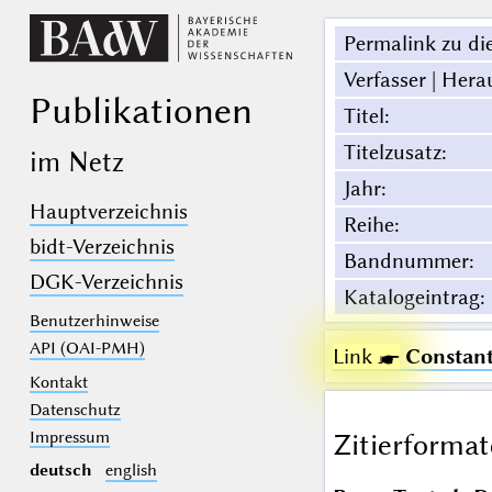
Permalink zu die
Verfasser | Hera
Publikationen
Titel
:
Titelzusatz
:
im Netz
Jahr
:
Hauptverzeichnis
Reihe
:
bidt-Verzeichnis
Bandnummer
:
DGK-Verzeichnis
Katalogeintrag
:
Benutzerhinweise
API (OAI-PMH)
Link ☛
Constan
Kontakt
Datenschutz
Impressum
Zitierformat
deutsch
english