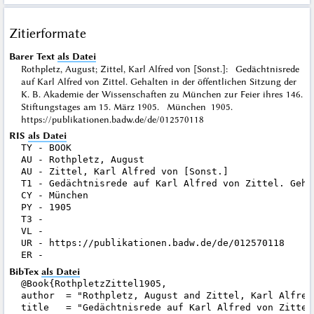
Zitierformate
Barer Text
als Datei
Rothpletz, August; Zittel, Karl Alfred von [Sonst.]: Gedächtnisrede
auf Karl Alfred von Zittel. Gehalten in der öffentlichen Sitzung der
K. B. Akademie der Wissenschaften zu München zur Feier ihres 146.
Stiftungstages am 15. März 1905. München 1905.
https://publikationen.badw.de/de/012570118
RIS
als Datei
TY - BOOK

AU - Rothpletz, August

AU - Zittel, Karl Alfred von [Sonst.]

T1 - Gedächtnisrede auf Karl Alfred von Zittel. Geha
CY - München

PY - 1905

T3 - 

VL - 

UR - https://publikationen.badw.de/de/012570118

BibTex
als Datei
@Book{RothpletzZittel1905,

author  = "Rothpletz, August and Zittel, Karl Alfred 
title   = "Gedächtnisrede auf Karl Alfred von Zittel