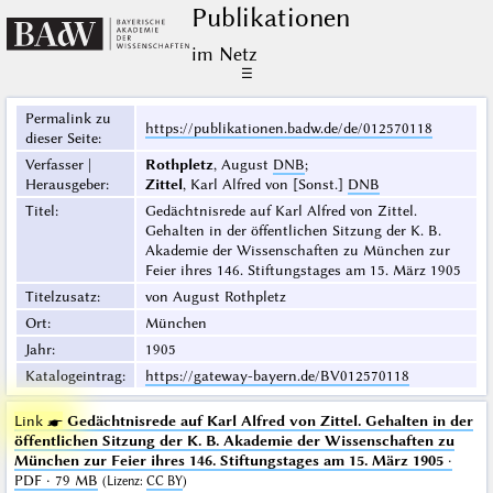
Publikationen
im Netz
☰
Permalink zu
https://publikationen.badw.de/de/012570118
dieser Seite
:
Verfasser |
Rothpletz
, August
DNB
;
Herausgeber
:
Zittel
, Karl Alfred von [Sonst.]
DNB
Titel
:
Gedächtnisrede auf Karl Alfred von Zittel.
Gehalten in der öffentlichen Sitzung der K. B.
Akademie der Wissenschaften zu München zur
Feier ihres 146. Stiftungstages am 15. März 1905
Titelzusatz
:
von August Rothpletz
Ort
:
München
Jahr
:
1905
Katalogeintrag
:
https://gateway-bayern.de/BV012570118
Link ☛
Gedächtnisrede auf Karl Alfred von Zittel. Gehalten in der
öffentlichen Sitzung der K. B. Akademie der Wissenschaften zu
München zur Feier ihres 146. Stiftungstages am 15. März 1905
·
PDF · 79 MB
(
Lizenz
:
CC BY
)