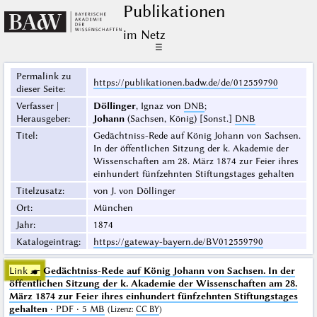
Publikationen
im Netz
☰
Permalink zu
https://publikationen.badw.de/de/012559790
dieser Seite
:
Verfasser |
Döllinger
, Ignaz von
DNB
;
Herausgeber
:
Johann
(Sachsen, König) [Sonst.]
DNB
Titel
:
Gedächtniss-Rede auf König Johann von Sachsen.
In der öffentlichen Sitzung der k. Akademie der
Wissenschaften am 28. März 1874 zur Feier ihres
einhundert fünfzehnten Stiftungstages gehalten
Titelzusatz
:
von J. von Döllinger
Ort
:
München
Jahr
:
1874
Katalogeintrag
:
https://gateway-bayern.de/BV012559790
Link ☛
Gedächtniss-Rede auf König Johann von Sachsen. In der
öffentlichen Sitzung der k. Akademie der Wissenschaften am 28.
März 1874 zur Feier ihres einhundert fünfzehnten Stiftungstages
gehalten
· PDF · 5 MB
(
Lizenz
:
CC BY
)