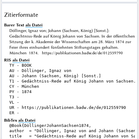
Zitierformate
Barer Text
als Datei
Döllinger, Ignaz von; Johann (Sachsen, König) [Sonst.]:
Gedächtniss-Rede auf König Johann von Sachsen. In der öffentlichen
Sitzung der k. Akademie der Wissenschaften am 28. März 1874 zur
Feier ihres einhundert fünfzehnten Stiftungstages gehalten.
München 1874. https://publikationen.badw.de/de/012559790
RIS
als Datei
TY - BOOK

AU - Döllinger, Ignaz von

AU - Johann (Sachsen, König) [Sonst.]

T1 - Gedächtniss-Rede auf König Johann von Sachsen. 
CY - München

PY - 1874

T3 - 

VL - 

UR - https://publikationen.badw.de/de/012559790

BibTex
als Datei
@Book{DöllingerJohannSachsen1874,

author  = "Döllinger, Ignaz von and Johann (Sachsen, 
title   = "Gedächtniss-Rede auf König Johann von Sac