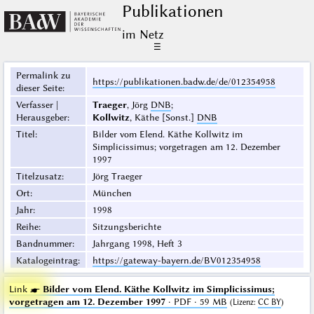
Publikationen
im Netz
☰
Permalink zu
https://publikationen.badw.de/de/012354958
dieser Seite
:
Verfasser |
Traeger
, Jörg
DNB
;
Herausgeber
:
Kollwitz
, Käthe [Sonst.]
DNB
Titel
:
Bilder vom Elend. Käthe Kollwitz im
Simplicissimus; vorgetragen am 12. Dezember
1997
Titelzusatz
:
Jörg Traeger
Ort
:
München
Jahr
:
1998
Reihe
:
Sitzungsberichte
Bandnummer
:
Jahrgang 1998, Heft 3
Katalogeintrag
:
https://gateway-bayern.de/BV012354958
Link ☛
Bilder vom Elend. Käthe Kollwitz im Simplicissimus;
vorgetragen am 12. Dezember 1997
· PDF · 59 MB
(
Lizenz
:
CC BY
)