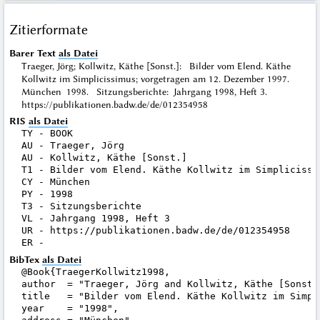
Zitierformate
Barer Text
als Datei
Traeger, Jörg; Kollwitz, Käthe [Sonst.]: Bilder vom Elend. Käthe
Kollwitz im Simplicissimus; vorgetragen am 12. Dezember 1997.
München 1998. Sitzungsberichte: Jahrgang 1998, Heft 3.
https://publikationen.badw.de/de/012354958
RIS
als Datei
TY - BOOK

AU - Traeger, Jörg

AU - Kollwitz, Käthe [Sonst.]

T1 - Bilder vom Elend. Käthe Kollwitz im Simplicissi
CY - München

PY - 1998

T3 - Sitzungsberichte

VL - Jahrgang 1998, Heft 3

UR - https://publikationen.badw.de/de/012354958

BibTex
als Datei
@Book{TraegerKollwitz1998,

author  = "Traeger, Jörg and Kollwitz, Käthe [Sonst.]
title   = "Bilder vom Elend. Käthe Kollwitz im Simpl
year    = "1998",
