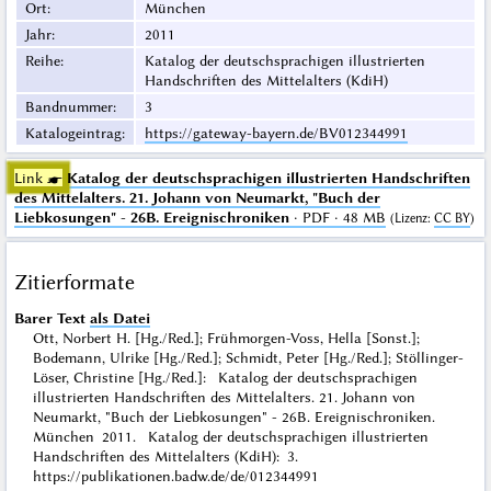
Ort
:
München
Jahr
:
2011
Reihe
:
Katalog der deutschsprachigen illustrierten
Handschriften des Mittelalters (KdiH)
Bandnummer
:
3
Katalogeintrag
:
https://gateway-bayern.de/BV012344991
Link ☛
Katalog der deutschsprachigen illustrierten Handschriften
des Mittelalters. 21. Johann von Neumarkt, "Buch der
Liebkosungen" - 26B. Ereignischroniken
· PDF · 48 MB
(
Lizenz
:
CC BY
)
Zitierformate
Barer Text
als Datei
Ott, Norbert H. [Hg./Red.]; Frühmorgen-Voss, Hella [Sonst.];
Bodemann, Ulrike [Hg./Red.]; Schmidt, Peter [Hg./Red.]; Stöllinger-
Löser, Christine [Hg./Red.]: Katalog der deutschsprachigen
illustrierten Handschriften des Mittelalters. 21. Johann von
Neumarkt, "Buch der Liebkosungen" - 26B. Ereignischroniken.
München 2011. Katalog der deutschsprachigen illustrierten
Handschriften des Mittelalters (KdiH): 3.
https://publikationen.badw.de/de/012344991