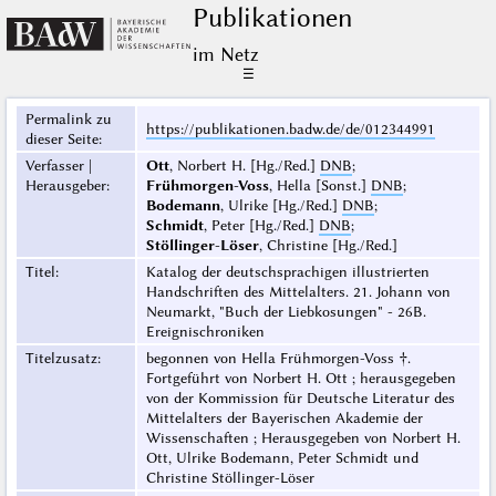
Publikationen
im Netz
☰
Permalink zu
https://publikationen.badw.de/de/012344991
dieser Seite
:
Verfasser |
Ott
, Norbert H. [Hg./Red.]
DNB
;
Herausgeber
:
Frühmorgen-Voss
, Hella [Sonst.]
DNB
;
Bodemann
, Ulrike [Hg./Red.]
DNB
;
Schmidt
, Peter [Hg./Red.]
DNB
;
Stöllinger-Löser
, Christine [Hg./Red.]
Titel
:
Katalog der deutschsprachigen illustrierten
Handschriften des Mittelalters. 21. Johann von
Neumarkt, "Buch der Liebkosungen" - 26B.
Ereignischroniken
Titelzusatz
:
begonnen von Hella Frühmorgen-Voss †.
Fortgeführt von Norbert H. Ott ; herausgegeben
von der Kommission für Deutsche Literatur des
Mittelalters der Bayerischen Akademie der
Wissenschaften ; Herausgegeben von Norbert H.
Ott, Ulrike Bodemann, Peter Schmidt und
Christine Stöllinger-Löser