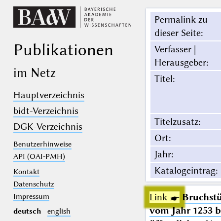
Permalink zu
dieser Seite
:
Publikationen
Verfasser |
Herausgeber
:
im Netz
Titel
:
Hauptverzeichnis
bidt-Verzeichnis
Titelzusatz
:
DGK-Verzeichnis
Ort
:
Benutzerhinweise
Jahr
:
API (OAI-PMH)
Katalogeintrag
:
Kontakt
Datenschutz
Link ☛
Bruchstü
Impressum
vom Jahr 1253 b
deutsch
english