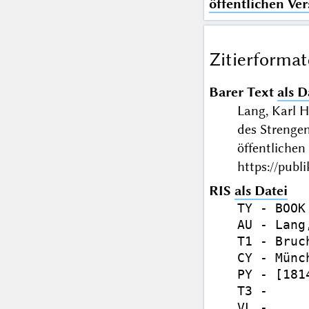
öffentlichen Ve
Zitierformat
Barer Text
als D
Lang, Karl 
des Strengen
öffentliche
https://publ
RIS
als Datei
TY - BOOK

AU - Lang
T1 - Bruc
CY - Münch
PY - [1814
T3 - 

VL - 
