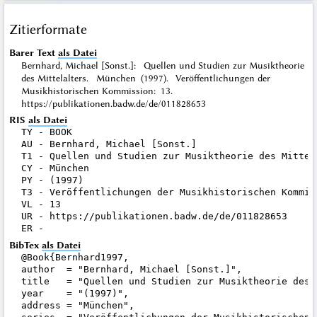
Zitierformate
Barer Text
als Datei
Bernhard, Michael [Sonst.]: Quellen und Studien zur Musiktheorie
des Mittelalters. München (1997). Veröffentlichungen der
Musikhistorischen Kommission: 13.
https://publikationen.badw.de/de/011828653
RIS
als Datei
TY - BOOK

AU - Bernhard, Michael [Sonst.]

T1 - Quellen und Studien zur Musiktheorie des Mittela
CY - München

PY - (1997)

T3 - Veröffentlichungen der Musikhistorischen Kommiss
VL - 13

UR - https://publikationen.badw.de/de/011828653

BibTex
als Datei
@Book{Bernhard1997,

author  = "Bernhard, Michael [Sonst.]",

title   = "Quellen und Studien zur Musiktheorie des M
year    = "(1997)",

address = "München",
