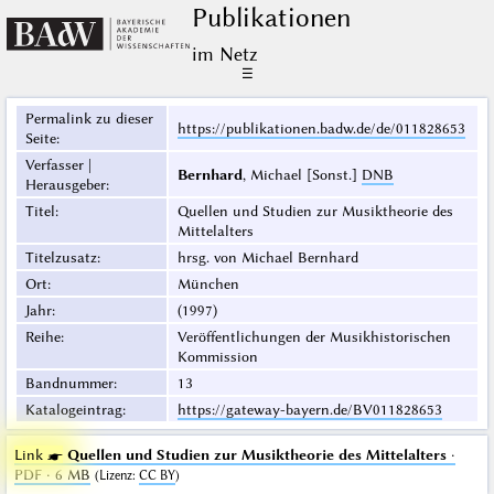
Publikationen
im Netz
☰
Permalink zu dieser
https://publikationen.badw.de/de/011828653
Seite
:
Verfasser |
Bernhard
, Michael [Sonst.]
DNB
Herausgeber
:
Titel
:
Quellen und Studien zur Musiktheorie des
Mittelalters
Titelzusatz
:
hrsg. von Michael Bernhard
Ort
:
München
Jahr
:
(1997)
Reihe
:
Veröffentlichungen der Musikhistorischen
Kommission
Bandnummer
:
13
Katalogeintrag
:
https://gateway-bayern.de/BV011828653
Link ☛
Quellen und Studien zur Musiktheorie des Mittelalters
·
PDF · 6 MB
(
Lizenz
:
CC BY
)