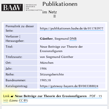
Publikationen
im Netz
☰
Permalink zu dieser
https://publikationen.badw.de/de/011783977
Seite
:
Verfasser |
Günther
, Siegmund
DNB
Herausgeber
:
Titel
:
Neue Beiträge zur Theorie der
Erosionsfiguren
Titelzusatz
:
von Siegmund Günther
Ort
:
München
Jahr
:
1906
Reihe
:
Sitzungsberichte
Bandnummer
:
1905,18
Katalogeintrag
:
https://gateway-bayern.de/BV003388824
Link ☛
Neue Beiträge zur Theorie der Erosionsfiguren
· PDF · 15
MB
(
Lizenz
:
CC BY
)