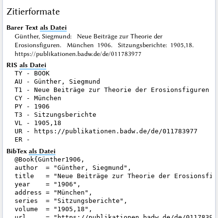
Zitierformate
Barer Text
als Datei
Günther, Siegmund: Neue Beiträge zur Theorie der
Erosionsfiguren. München 1906. Sitzungsberichte: 1905,18.
https://publikationen.badw.de/de/011783977
RIS
als Datei
TY - BOOK

AU - Günther, Siegmund

T1 - Neue Beiträge zur Theorie der Erosionsfiguren

CY - München

PY - 1906

T3 - Sitzungsberichte

VL - 1905,18

UR - https://publikationen.badw.de/de/011783977

BibTex
als Datei
@Book{Günther1906,

author  = "Günther, Siegmund",

title   = "Neue Beiträge zur Theorie der Erosionsfigu
year    = "1906",

address = "München",

series  = "Sitzungsberichte",

volume  = "1905,18",

url     = "https://publikationen.badw.de/de/011783977