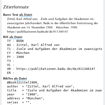
Zitierformate
Barer Text
als Datei
Zittel, Karl Alfred von: Ziele und Aufgaben der Akademien im
zwanzigsten Jahrhundert. Rede in der öffentlichen Festsitzung der
Akademie am 14. November 1900. München 1900.
https://publikationen.badw.de/de/011340147
RIS
als Datei
TY - BOOK

AU - Zittel, Karl Alfred von

T1 - Ziele und Aufgaben der Akademien im zwanzigsten
CY - München

PY - 1900

T3 - 

VL - 

UR - https://publikationen.badw.de/de/011340147

BibTex
als Datei
@Book{Zittel1900,

author  = "Zittel, Karl Alfred von",

title   = "Ziele und Aufgaben der Akademien im zwanz
year    = "1900",

address = "München",

series  = "",
