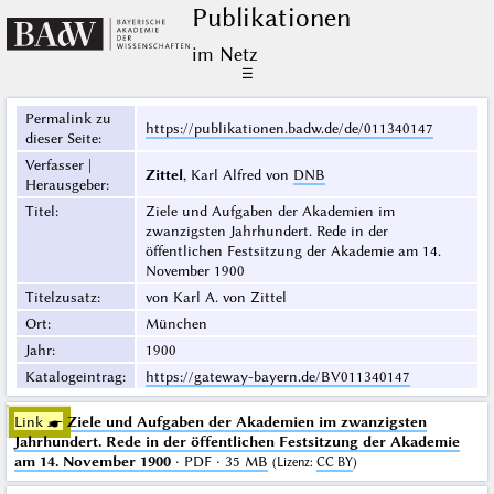
Publikationen
im Netz
☰
Permalink zu
https://publikationen.badw.de/de/011340147
dieser Seite
:
Verfasser |
Zittel
, Karl Alfred von
DNB
Herausgeber
:
Titel
:
Ziele und Aufgaben der Akademien im
zwanzigsten Jahrhundert. Rede in der
öffentlichen Festsitzung der Akademie am 14.
November 1900
Titelzusatz
:
von Karl A. von Zittel
Ort
:
München
Jahr
:
1900
Katalogeintrag
:
https://gateway-bayern.de/BV011340147
Link ☛
Ziele und Aufgaben der Akademien im zwanzigsten
Jahrhundert. Rede in der öffentlichen Festsitzung der Akademie
am 14. November 1900
· PDF · 35 MB
(
Lizenz
:
CC BY
)