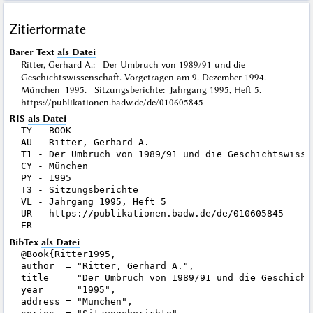
Zitierformate
Barer Text
als Datei
Ritter, Gerhard A.: Der Umbruch von 1989/91 und die
Geschichtswissenschaft. Vorgetragen am 9. Dezember 1994.
München 1995. Sitzungsberichte: Jahrgang 1995, Heft 5.
https://publikationen.badw.de/de/010605845
RIS
als Datei
TY - BOOK

AU - Ritter, Gerhard A.

T1 - Der Umbruch von 1989/91 und die Geschichtswisse
CY - München

PY - 1995

T3 - Sitzungsberichte

VL - Jahrgang 1995, Heft 5

UR - https://publikationen.badw.de/de/010605845

BibTex
als Datei
@Book{Ritter1995,

author  = "Ritter, Gerhard A.",

title   = "Der Umbruch von 1989/91 und die Geschicht
year    = "1995",

address = "München",
