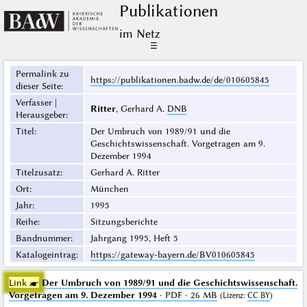
Publikationen
im Netz
☰
Permalink zu
https://publikationen.badw.de/de/010605845
dieser Seite
:
Verfasser |
Ritter
, Gerhard A.
DNB
Herausgeber
:
Titel
:
Der Umbruch von 1989/91 und die
Geschichtswissenschaft. Vorgetragen am 9.
Dezember 1994
Titelzusatz
:
Gerhard A. Ritter
Ort
:
München
Jahr
:
1995
Reihe
:
Sitzungsberichte
Bandnummer
:
Jahrgang 1995, Heft 5
Katalogeintrag
:
https://gateway-bayern.de/BV010605845
Link ☛
Der Umbruch von 1989/91 und die Geschichtswissenschaft.
Vorgetragen am 9. Dezember 1994
· PDF · 26 MB
(
Lizenz
:
CC BY
)