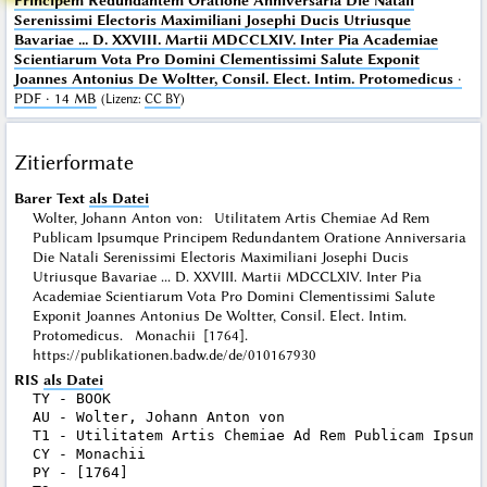
Principem Redundantem Oratione Anniversaria Die Natali
Serenissimi Electoris Maximiliani Josephi Ducis Utriusque
Bavariae ... D. XXVIII. Martii MDCCLXIV. Inter Pia Academiae
Scientiarum Vota Pro Domini Clementissimi Salute Exponit
Joannes Antonius De Woltter, Consil. Elect. Intim. Protomedicus
·
PDF · 14 MB
(
Lizenz
:
CC BY
)
Zitierformate
Barer Text
als Datei
Wolter, Johann Anton von: Utilitatem Artis Chemiae Ad Rem
Publicam Ipsumque Principem Redundantem Oratione Anniversaria
Die Natali Serenissimi Electoris Maximiliani Josephi Ducis
Utriusque Bavariae ... D. XXVIII. Martii MDCCLXIV. Inter Pia
Academiae Scientiarum Vota Pro Domini Clementissimi Salute
Exponit Joannes Antonius De Woltter, Consil. Elect. Intim.
Protomedicus. Monachii [1764].
https://publikationen.badw.de/de/010167930
RIS
als Datei
TY - BOOK

AU - Wolter, Johann Anton von

T1 - Utilitatem Artis Chemiae Ad Rem Publicam Ipsumq
CY - Monachii

PY - [1764]
