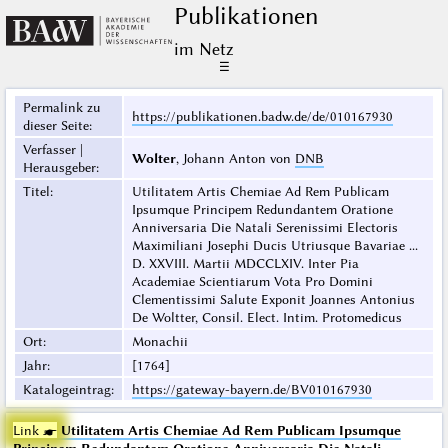
Publikationen
im Netz
☰
Permalink zu
https://publikationen.badw.de/de/010167930
dieser Seite
:
Verfasser |
Wolter
, Johann Anton von
DNB
Herausgeber
:
Titel
:
Utilitatem Artis Chemiae Ad Rem Publicam
Ipsumque Principem Redundantem Oratione
Anniversaria Die Natali Serenissimi Electoris
Maximiliani Josephi Ducis Utriusque Bavariae ...
D. XXVIII. Martii MDCCLXIV. Inter Pia
Academiae Scientiarum Vota Pro Domini
Clementissimi Salute Exponit Joannes Antonius
De Woltter, Consil. Elect. Intim. Protomedicus
Ort
:
Monachii
Jahr
:
[1764]
Katalogeintrag
:
https://gateway-bayern.de/BV010167930
Link ☛
Utilitatem Artis Chemiae Ad Rem Publicam Ipsumque