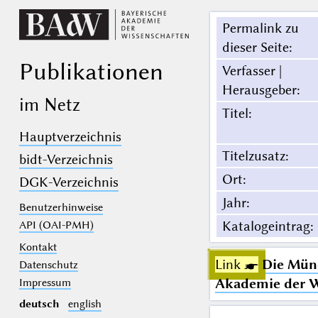
Permalink zu
dieser Seite
:
Publikationen
Verfasser |
Herausgeber
:
im Netz
Titel
:
Hauptverzeichnis
Titelzusatz
:
bidt-Verzeichnis
Ort
:
DGK-Verzeichnis
Jahr
:
Benutzerhinweise
Katalogeintrag
:
API (OAI-PMH)
Kontakt
Link ☛
Die Münc
Datenschutz
Akademie der Wi
Impressum
deutsch
english