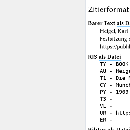
Zitierformat
Barer Text
als D
Heigel, Karl
Festsitzung
https://publ
RIS
als Datei
TY - BOOK

AU - Heig
T1 - Die 
CY - Münch
PY - 1909

T3 - 

VL - 

UR - http
BibTex
als Datei