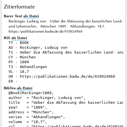
Zitierformate
Barer Text
als Datei
Rockinger, Ludwig von: Ueber die Abfassung des kaiserlichen Land-
und Lehenrechts. München 1889. Abhandlungen: 18,7.
https://publikationen.badw.de/de/010024960
RIS
als Datei
TY - BOOK

AU - Rockinger, Ludwig von

T1 - Ueber die Abfassung des kaiserlichen Land- und L
CY - München

PY - 1889

T3 - Abhandlungen

VL - 18,7

UR - https://publikationen.badw.de/de/010024960

BibTex
als Datei
@Book{Rockinger1889,

author  = "Rockinger, Ludwig von",

title   = "Ueber die Abfassung des kaiserlichen Land-
year    = "1889",

address = "München",

series  = "Abhandlungen",

volume  = "18,7",

url     = "https://publikationen.badw.de/de/010024960