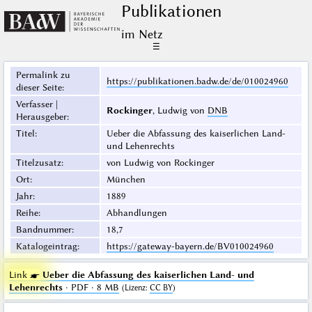
Publikationen
im Netz
☰
Permalink zu
https://publikationen.badw.de/de/010024960
dieser Seite
:
Verfasser |
Rockinger
, Ludwig von
DNB
Herausgeber
:
Titel
:
Ueber die Abfassung des kaiserlichen Land-
und Lehenrechts
Titelzusatz
:
von Ludwig von Rockinger
Ort
:
München
Jahr
:
1889
Reihe
:
Abhandlungen
Bandnummer
:
18,7
Katalogeintrag
:
https://gateway-bayern.de/BV010024960
Link ☛
Ueber die Abfassung des kaiserlichen Land- und
Lehenrechts
· PDF · 8 MB
(
Lizenz
:
CC BY
)