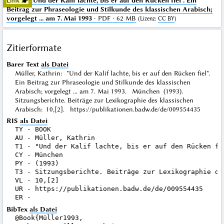
Link ☛
"Und der Kalif lachte, bis er auf den Rücken fiel". Ein
Beitrag zur Phraseologie und Stilkunde des klassischen Arabisch;
vorgelegt ... am 7. Mai 1993
· PDF · 62 MB
(
Lizenz
:
CC BY
)
Zitierformate
Barer Text
als Datei
Müller, Kathrin: "Und der Kalif lachte, bis er auf den Rücken fiel".
Ein Beitrag zur Phraseologie und Stilkunde des klassischen
Arabisch; vorgelegt ... am 7. Mai 1993. München (1993).
Sitzungsberichte. Beiträge zur Lexikographie des klassischen
Arabisch: 10,[2]. https://publikationen.badw.de/de/009554435
RIS
als Datei
TY - BOOK

AU - Müller, Kathrin

T1 - "Und der Kalif lachte, bis er auf den Rücken fi
CY - München

PY - (1993)

T3 - Sitzungsberichte. Beiträge zur Lexikographie des
VL - 10,[2]

UR - https://publikationen.badw.de/de/009554435

BibTex
als Datei
@Book{Müller1993,
