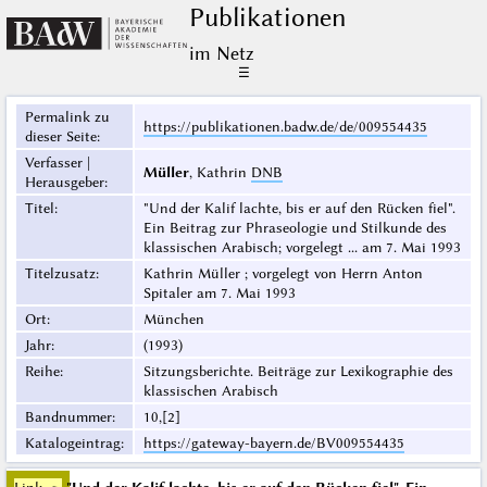
Publikationen
im Netz
☰
Permalink zu
https://publikationen.badw.de/de/009554435
dieser Seite
:
Verfasser |
Müller
, Kathrin
DNB
Herausgeber
:
Titel
:
"Und der Kalif lachte, bis er auf den Rücken fiel".
Ein Beitrag zur Phraseologie und Stilkunde des
klassischen Arabisch; vorgelegt ... am 7. Mai 1993
Titelzusatz
:
Kathrin Müller ; vorgelegt von Herrn Anton
Spitaler am 7. Mai 1993
Ort
:
München
Jahr
:
(1993)
Reihe
:
Sitzungsberichte. Beiträge zur Lexikographie des
klassischen Arabisch
Bandnummer
:
10,[2]
Katalogeintrag
:
https://gateway-bayern.de/BV009554435