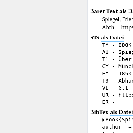
Barer Text
als D
Spiegel, Fr
Abth.. https
RIS
als Datei
TY - BOOK

AU - Spie
T1 - Über
CY - Münch
PY - 1850

T3 - Abhan
VL - 6,1 
UR - http
BibTex
als Datei
@Book{Spi
author  =