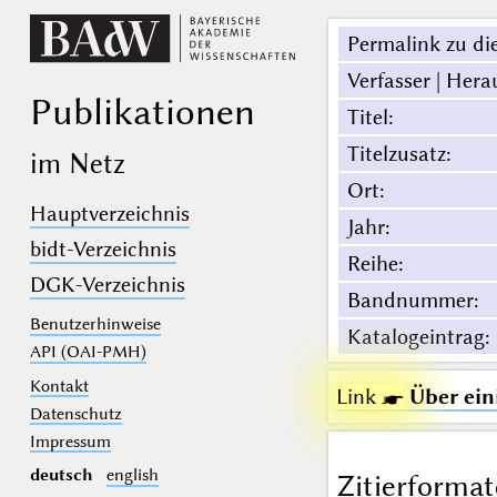
Permalink zu die
Verfasser | Hera
Publikationen
Titel
:
Titelzusatz
:
im Netz
Ort
:
Hauptverzeichnis
Jahr
:
bidt-Verzeichnis
Reihe
:
DGK-Verzeichnis
Bandnummer
:
Benutzerhinweise
Katalogeintrag
:
API (OAI-PMH)
Kontakt
Link ☛
Über ein
Datenschutz
Impressum
deutsch
english
Zitierformat