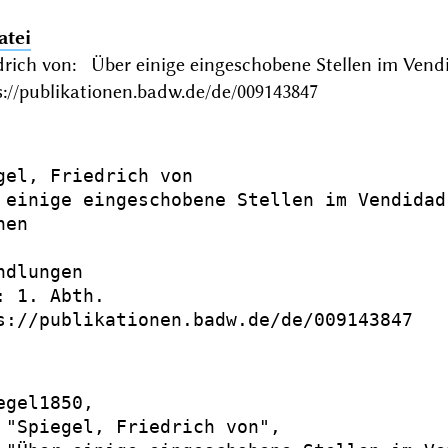
atei
iedrich von: Über einige eingeschobene Stellen im Ve
://publikationen.badw.de/de/009143847
gel, Friedrich von

 einige eingeschobene Stellen im Vendidad

en

dlungen

: 1. Abth.

s://publikationen.badw.de/de/009143847

egel1850,

 "Spiegel, Friedrich von",
