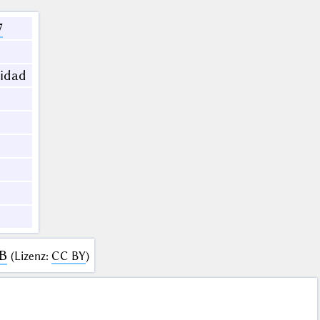
7
didad
MB
(
Lizenz
:
CC BY
)