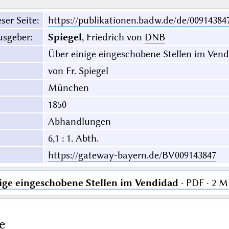
ser Seite
:
https://publikationen.badw.de/de/00914384
usgeber
:
Spiegel
, Friedrich von
DNB
Über einige eingeschobene Stellen im Ven
von Fr. Spiegel
München
1850
Abhandlungen
6,1 : 1. Abth.
https://gateway-bayern.de/BV009143847
ige eingeschobene Stellen im Vendidad
· PDF · 2 
e