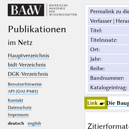
Permalink zu die
Verfasser | Hera
Publikationen
Titel
:
Titelzusatz
:
im Netz
Ort
:
Hauptverzeichnis
Jahr
:
bidt-Verzeichnis
Reihe
:
DGK-Verzeichnis
Bandnummer
:
Benutzerhinweise
Katalogeintrag
:
API (OAI-PMH)
Kontakt
Link ☛
Die Baug
Datenschutz
Impressum
deutsch
english
Zitierformat