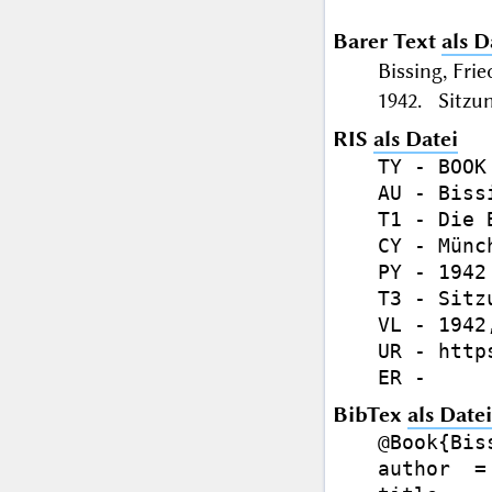
Barer Text
als D
Bissing, Fr
1942. Sitzun
RIS
als Datei
TY - BOOK

AU - Biss
T1 - Die 
CY - Münch
PY - 1942

T3 - Sitz
VL - 1942,
UR - http
BibTex
als Datei
@Book{Bis
author  =