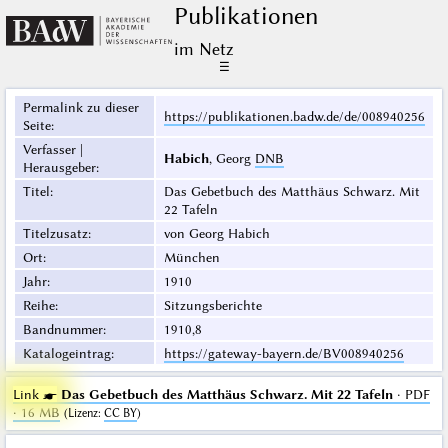
Publikationen
im Netz
☰
Permalink zu dieser
https://publikationen.badw.de/de/008940256
Seite
:
Verfasser |
Habich
, Georg
DNB
Herausgeber
:
Titel
:
Das Gebetbuch des Matthäus Schwarz. Mit
22 Tafeln
Titelzusatz
:
von Georg Habich
Ort
:
München
Jahr
:
1910
Reihe
:
Sitzungsberichte
Bandnummer
:
1910,8
Katalogeintrag
:
https://gateway-bayern.de/BV008940256
Link ☛
Das Gebetbuch des Matthäus Schwarz. Mit 22 Tafeln
· PDF
· 16 MB
(
Lizenz
:
CC BY
)