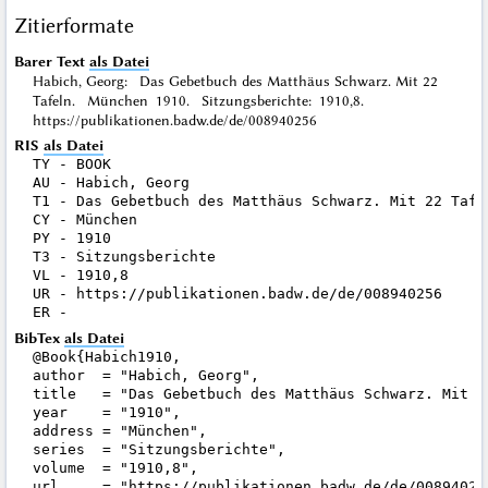
Zitierformate
Barer Text
als Datei
Habich, Georg: Das Gebetbuch des Matthäus Schwarz. Mit 22
Tafeln. München 1910. Sitzungsberichte: 1910,8.
https://publikationen.badw.de/de/008940256
RIS
als Datei
TY - BOOK

AU - Habich, Georg

T1 - Das Gebetbuch des Matthäus Schwarz. Mit 22 Tafel
CY - München

PY - 1910

T3 - Sitzungsberichte

VL - 1910,8

UR - https://publikationen.badw.de/de/008940256

BibTex
als Datei
@Book{Habich1910,

author  = "Habich, Georg",

title   = "Das Gebetbuch des Matthäus Schwarz. Mit 22
year    = "1910",

address = "München",

series  = "Sitzungsberichte",

volume  = "1910,8",

url     = "https://publikationen.badw.de/de/008940256