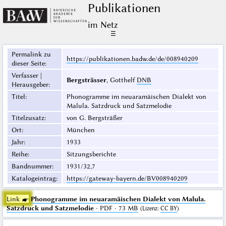
Publikationen
im Netz
☰
Permalink zu
https://publikationen.badw.de/de/008940209
dieser Seite
:
Verfasser |
Bergsträsser
, Gotthelf
DNB
Herausgeber
:
Titel
:
Phonogramme im neuaramäischen Dialekt von
Malula. Satzdruck und Satzmelodie
Titelzusatz
:
von G. Bergsträßer
Ort
:
München
Jahr
:
1933
Reihe
:
Sitzungsberichte
Bandnummer
:
1931/32,7
Katalogeintrag
:
https://gateway-bayern.de/BV008940209
Link ☛
Phonogramme im neuaramäischen Dialekt von Malula.
Satzdruck und Satzmelodie
· PDF · 73 MB
(
Lizenz
:
CC BY
)