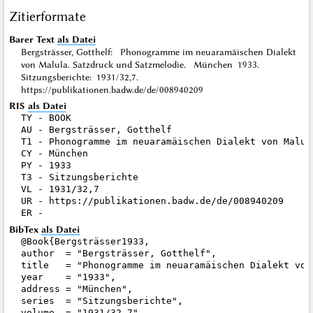
Zitierformate
Barer Text
als Datei
Bergsträsser, Gotthelf: Phonogramme im neuaramäischen Dialekt
von Malula. Satzdruck und Satzmelodie. München 1933.
Sitzungsberichte: 1931/32,7.
https://publikationen.badw.de/de/008940209
RIS
als Datei
TY - BOOK

AU - Bergsträsser, Gotthelf

T1 - Phonogramme im neuaramäischen Dialekt von Malul
CY - München

PY - 1933

T3 - Sitzungsberichte

VL - 1931/32,7

UR - https://publikationen.badw.de/de/008940209

BibTex
als Datei
@Book{Bergsträsser1933,

author  = "Bergsträsser, Gotthelf",

title   = "Phonogramme im neuaramäischen Dialekt von
year    = "1933",

address = "München",

series  = "Sitzungsberichte",

volume  = "1931/32,7",
