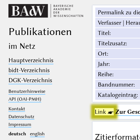
Permalink zu die
Verfasser | Hera
Publikationen
Titel
:
Titelzusatz
:
im Netz
Ort
:
Hauptverzeichnis
Jahr
:
bidt-Verzeichnis
Reihe
:
DGK-Verzeichnis
Bandnummer
:
Benutzerhinweise
Katalogeintrag
:
API (OAI-PMH)
Kontakt
Link ☛
Zur Gesc
Datenschutz
Impressum
deutsch
english
Zitierformat