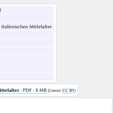
8
italienischen Mittelalter
ttelalter
· PDF · 8 MB
(
Lizenz
:
CC BY
)