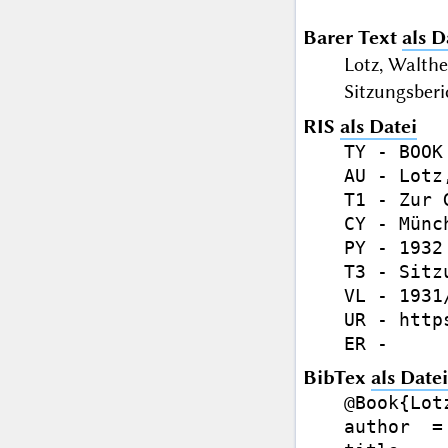
Barer Text
als D
Lotz, Walth
Sitzungsberi
RIS
als Datei
TY - BOOK

AU - Lotz
T1 - Zur 
CY - Münch
PY - 1932

T3 - Sitz
VL - 1931/
UR - http
BibTex
als Datei
@Book{Lotz
author  =