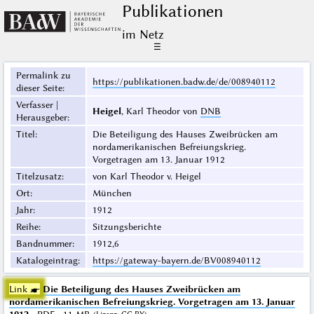
Publikationen
im Netz
☰
Permalink zu
https://publikationen.badw.de/de/008940112
dieser Seite
:
Verfasser |
Heigel
, Karl Theodor von
DNB
Herausgeber
:
Titel
:
Die Beteiligung des Hauses Zweibrücken am
nordamerikanischen Befreiungskrieg.
Vorgetragen am 13. Januar 1912
Titelzusatz
:
von Karl Theodor v. Heigel
Ort
:
München
Jahr
:
1912
Reihe
:
Sitzungsberichte
Bandnummer
:
1912,6
Katalogeintrag
:
https://gateway-bayern.de/BV008940112
Link ☛
Die Beteiligung des Hauses Zweibrücken am
nordamerikanischen Befreiungskrieg. Vorgetragen am 13. Januar