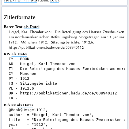
1912
· PDF · 11 MB
(
Lizenz
:
CC BY
)
Zitierformate
Barer Text
als Datei
Heigel, Karl Theodor von: Die Beteiligung des Hauses Zweibrücken
am nordamerikanischen Befreiungskrieg. Vorgetragen am 13. Januar
1912. München 1912. Sitzungsberichte: 1912,6.
https://publikationen.badw.de/de/008940112
RIS
als Datei
TY - BOOK

AU - Heigel, Karl Theodor von

T1 - Die Beteiligung des Hauses Zweibrücken am norda
CY - München

PY - 1912

T3 - Sitzungsberichte

VL - 1912,6

UR - https://publikationen.badw.de/de/008940112

BibTex
als Datei
@Book{Heigel1912,

author  = "Heigel, Karl Theodor von",

title   = "Die Beteiligung des Hauses Zweibrücken am
year    = "1912",
