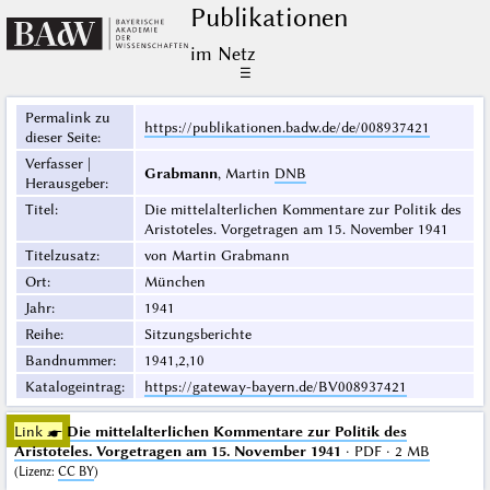
Publikationen
im Netz
☰
Permalink zu
https://publikationen.badw.de/de/008937421
dieser Seite
:
Verfasser |
Grabmann
, Martin
DNB
Herausgeber
:
Titel
:
Die mittelalterlichen Kommentare zur Politik des
Aristoteles. Vorgetragen am 15. November 1941
Titelzusatz
:
von Martin Grabmann
Ort
:
München
Jahr
:
1941
Reihe
:
Sitzungsberichte
Bandnummer
:
1941,2,10
Katalogeintrag
:
https://gateway-bayern.de/BV008937421
Link ☛
Die mittelalterlichen Kommentare zur Politik des
Aristoteles. Vorgetragen am 15. November 1941
· PDF · 2 MB
(
Lizenz
:
CC BY
)