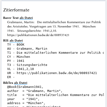
Zitierformate
Barer Text
als Datei
Grabmann, Martin: Die mittelalterlichen Kommentare zur Politik
des Aristoteles. Vorgetragen am 15. November 1941. München
1941. Sitzungsberichte: 1941,2,10.
https://publikationen.badw.de/de/008937421
RIS
als Datei
TY - BOOK

AU - Grabmann, Martin

T1 - Die mittelalterlichen Kommentare zur Politik de
CY - München

PY - 1941

T3 - Sitzungsberichte

VL - 1941,2,10

UR - https://publikationen.badw.de/de/008937421

BibTex
als Datei
@Book{Grabmann1941,

author  = "Grabmann, Martin",

title   = "Die mittelalterlichen Kommentare zur Poli
year    = "1941",

address = "München",
