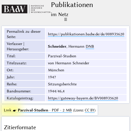
Publikationen
im Netz
☰
Permalink zu dieser
https://publikationen.badw.de/de/008935620
Seite
:
Verfasser |
Schneider
, Hermann
DNB
Herausgeber
:
Titel
:
Parzival-Studien
Titelzusatz
:
von Hermann Schneider
Ort
:
München
Jahr
:
1947
Reihe
:
Sitzungsberichte
Bandnummer
:
1944/46,4
Katalogeintrag
:
https://gateway-bayern.de/BV008935620
Link ☛
Parzival-Studien
· PDF · 2 MB
(
Lizenz
:
CC BY
)
Zitierformate