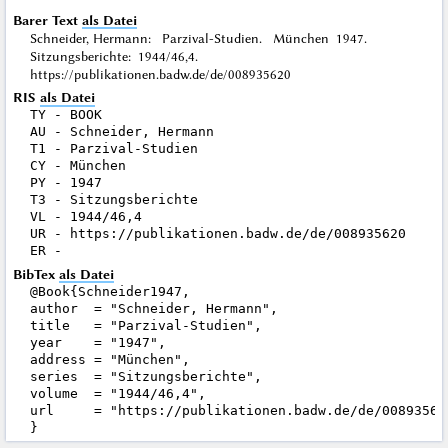
Barer Text
als Datei
Schneider, Hermann: Parzival-Studien. München 1947.
Sitzungsberichte: 1944/46,4.
https://publikationen.badw.de/de/008935620
RIS
als Datei
TY - BOOK

AU - Schneider, Hermann

T1 - Parzival-Studien

CY - München

PY - 1947

T3 - Sitzungsberichte

VL - 1944/46,4

UR - https://publikationen.badw.de/de/008935620

BibTex
als Datei
@Book{Schneider1947,

author  = "Schneider, Hermann",

title   = "Parzival-Studien",

year    = "1947",

address = "München",

series  = "Sitzungsberichte",

volume  = "1944/46,4",

url     = "https://publikationen.badw.de/de/008935620