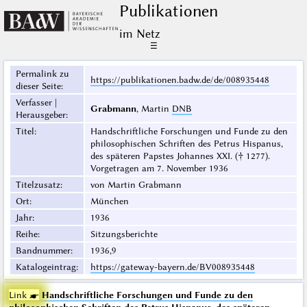
Publikationen
im Netz
☰
Permalink zu
https://publikationen.badw.de/de/008935448
dieser Seite
:
Verfasser |
Grabmann
, Martin
DNB
Herausgeber
:
Titel
:
Handschriftliche Forschungen und Funde zu den
philosophischen Schriften des Petrus Hispanus,
des späteren Papstes Johannes XXI. († 1277).
Vorgetragen am 7. November 1936
Titelzusatz
:
von Martin Grabmann
Ort
:
München
Jahr
:
1936
Reihe
:
Sitzungsberichte
Bandnummer
:
1936,9
Katalogeintrag
:
https://gateway-bayern.de/BV008935448
Link ☛
Handschriftliche Forschungen und Funde zu den