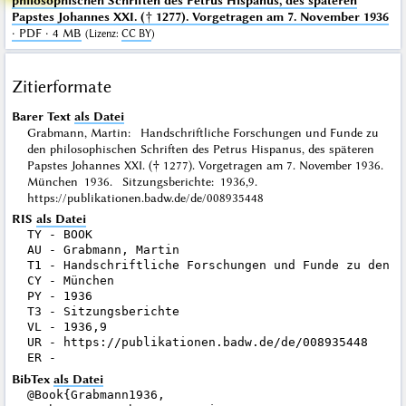
philosophischen Schriften des Petrus Hispanus, des späteren
Papstes Johannes XXI. († 1277). Vorgetragen am 7. November 1936
· PDF · 4 MB
(
Lizenz
:
CC BY
)
Zitierformate
Barer Text
als Datei
Grabmann, Martin: Handschriftliche Forschungen und Funde zu
den philosophischen Schriften des Petrus Hispanus, des späteren
Papstes Johannes XXI. († 1277). Vorgetragen am 7. November 1936.
München 1936. Sitzungsberichte: 1936,9.
https://publikationen.badw.de/de/008935448
RIS
als Datei
TY - BOOK

AU - Grabmann, Martin

T1 - Handschriftliche Forschungen und Funde zu den p
CY - München

PY - 1936

T3 - Sitzungsberichte

VL - 1936,9

UR - https://publikationen.badw.de/de/008935448

BibTex
als Datei
@Book{Grabmann1936,
