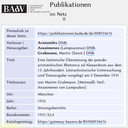
Publikationen
im Netz
☰
Permalink zu
https://publikationen.badw.de/de/008934676
dieser Seite
:
Verfasser |
Aristoteles
DNB
;
Herausgeber
:
Anaximenes
(Lampsacenus)
DNB
;
Grabmann
, Martin [Sonst.]
DNB
Titel
:
Eine lateinische Übersetzung der pseudo-
aristotelischen Rhetorica ad Alexandrum aus dem
13. Jahrhundert. Literarhistorische Untersuchung
und Textausgabe; vorgelegt am 5 Dezember 1931
Titelzusatz
:
von Martin Grabmann. [Mutmaßl. Verf.:
Anaximenes von Lampsakos]
Ort
:
München
Jahr
:
1932
Reihe
:
Sitzungsberichte
Bandnummer
:
1931/32,4
Katalogeintrag
:
https://gateway-bayern.de/BV008934676