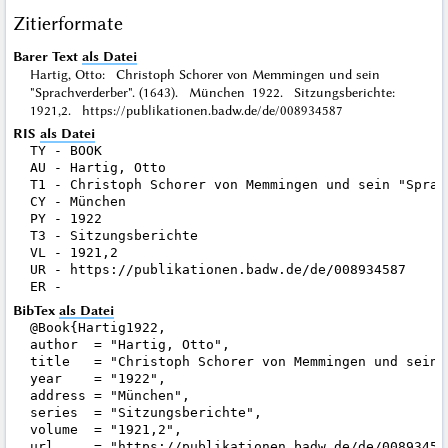
Zitierformate
Barer Text
als Datei
Hartig, Otto: Christoph Schorer von Memmingen und sein
"Sprachverderber". (1643). München 1922. Sitzungsberichte:
1921,2. https://publikationen.badw.de/de/008934587
RIS
als Datei
TY - BOOK

AU - Hartig, Otto

T1 - Christoph Schorer von Memmingen und sein "Sprach
CY - München

PY - 1922

T3 - Sitzungsberichte

VL - 1921,2

UR - https://publikationen.badw.de/de/008934587

BibTex
als Datei
@Book{Hartig1922,

author  = "Hartig, Otto",

title   = "Christoph Schorer von Memmingen und sein 
year    = "1922",

address = "München",

series  = "Sitzungsberichte",

volume  = "1921,2",

url     = "https://publikationen.badw.de/de/008934587