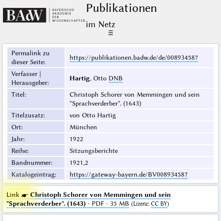
Publikationen
im Netz
☰
Permalink zu
https://publikationen.badw.de/de/008934587
dieser Seite
:
Verfasser |
Hartig
, Otto
DNB
Herausgeber
:
Titel
:
Christoph Schorer von Memmingen und sein
"Sprachverderber". (1643)
Titelzusatz
:
von Otto Hartig
Ort
:
München
Jahr
:
1922
Reihe
:
Sitzungsberichte
Bandnummer
:
1921,2
Katalogeintrag
:
https://gateway-bayern.de/BV008934587
Link ☛
Christoph Schorer von Memmingen und sein
"Sprachverderber". (1643)
· PDF · 35 MB
(
Lizenz
:
CC BY
)