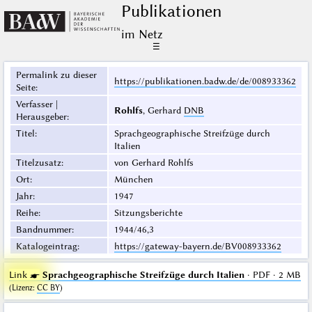
Publikationen
im Netz
☰
Permalink zu dieser
https://publikationen.badw.de/de/008933362
Seite
:
Verfasser |
Rohlfs
, Gerhard
DNB
Herausgeber
:
Titel
:
Sprachgeographische Streifzüge durch
Italien
Titelzusatz
:
von Gerhard Rohlfs
Ort
:
München
Jahr
:
1947
Reihe
:
Sitzungsberichte
Bandnummer
:
1944/46,3
Katalogeintrag
:
https://gateway-bayern.de/BV008933362
Link ☛
Sprachgeographische Streifzüge durch Italien
· PDF · 2 MB
(
Lizenz
:
CC BY
)