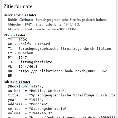
Zitierformate
Barer Text
als Datei
Rohlfs, Gerhard: Sprachgeographische Streifzüge durch Italien.
München 1947. Sitzungsberichte: 1944/46,3.
https://publikationen.badw.de/de/008933362
RIS
als Datei
TY - BOOK

AU - Rohlfs, Gerhard

T1 - Sprachgeographische Streifzüge durch Italien

CY - München

PY - 1947

T3 - Sitzungsberichte

VL - 1944/46,3

UR - https://publikationen.badw.de/de/008933362

BibTex
als Datei
@Book{Rohlfs1947,

author  = "Rohlfs, Gerhard",

title   = "Sprachgeographische Streifzüge durch Itali
year    = "1947",

address = "München",

series  = "Sitzungsberichte",

volume  = "1944/46,3",

url     = "https://publikationen.badw.de/de/008933362