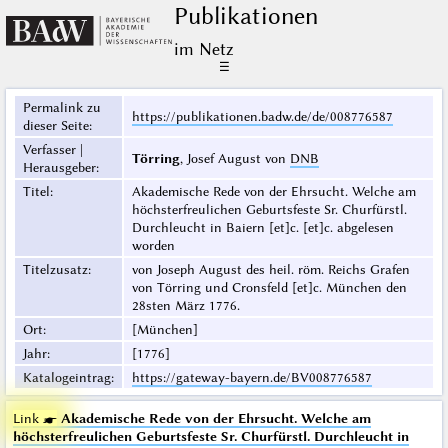
Publikationen
im Netz
☰
Permalink zu
https://publikationen.badw.de/de/008776587
dieser Seite
:
Verfasser |
Törring
, Josef August von
DNB
Herausgeber
:
Titel
:
Akademische Rede von der Ehrsucht. Welche am
höchsterfreulichen Geburtsfeste Sr. Churfürstl.
Durchleucht in Baiern [et]c. [et]c. abgelesen
worden
Titelzusatz
:
von Joseph August des heil. röm. Reichs Grafen
von Törring und Cronsfeld [et]c. München den
28sten März 1776.
Ort
:
[München]
Jahr
:
[1776]
Katalogeintrag
:
https://gateway-bayern.de/BV008776587
Link ☛
Akademische Rede von der Ehrsucht. Welche am
höchsterfreulichen Geburtsfeste Sr. Churfürstl. Durchleucht in