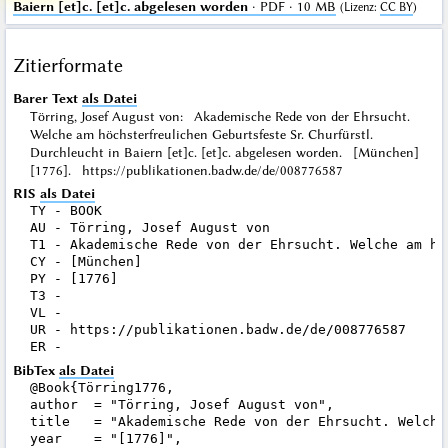
Baiern [et]c. [et]c. abgelesen worden
· PDF · 10 MB
(
Lizenz
:
CC BY
)
Zitierformate
Barer Text
als Datei
Törring, Josef August von: Akademische Rede von der Ehrsucht.
Welche am höchsterfreulichen Geburtsfeste Sr. Churfürstl.
Durchleucht in Baiern [et]c. [et]c. abgelesen worden. [München]
[1776]. https://publikationen.badw.de/de/008776587
RIS
als Datei
TY - BOOK

AU - Törring, Josef August von

T1 - Akademische Rede von der Ehrsucht. Welche am hö
CY - [München]

PY - [1776]

T3 - 

VL - 

UR - https://publikationen.badw.de/de/008776587

BibTex
als Datei
@Book{Törring1776,

author  = "Törring, Josef August von",

title   = "Akademische Rede von der Ehrsucht. Welche
year    = "[1776]",
