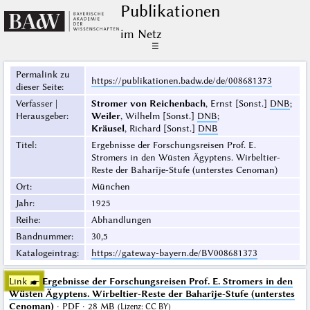
Publikationen
im Netz
☰
Permalink zu
https://publikationen.badw.de/de/008681373
dieser Seite
:
Verfasser |
Stromer von Reichenbach
, Ernst [Sonst.]
DNB
;
Herausgeber
:
Weiler
, Wilhelm [Sonst.]
DNB
;
Kräusel
, Richard [Sonst.]
DNB
Titel
:
Ergebnisse der Forschungsreisen Prof. E.
Stromers in den Wüsten Ägyptens. Wirbeltier-
Reste der Baharîje-Stufe (unterstes Cenoman)
Ort
:
München
Jahr
:
1925
Reihe
:
Abhandlungen
Bandnummer
:
30,5
Katalogeintrag
:
https://gateway-bayern.de/BV008681373
Link ☛
Ergebnisse der Forschungsreisen Prof. E. Stromers in den
Wüsten Ägyptens. Wirbeltier-Reste der Baharîje-Stufe (unterstes
Cenoman)
· PDF · 28 MB
(
Lizenz
:
CC BY
)