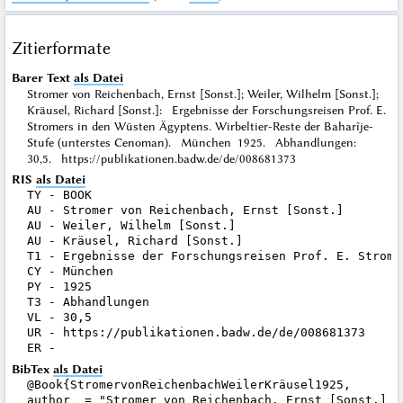
Zitierformate
Barer Text
als Datei
Stromer von Reichenbach, Ernst [Sonst.]; Weiler, Wilhelm [Sonst.];
Kräusel, Richard [Sonst.]: Ergebnisse der Forschungsreisen Prof. E.
Stromers in den Wüsten Ägyptens. Wirbeltier-Reste der Baharîje-
Stufe (unterstes Cenoman). München 1925. Abhandlungen:
30,5. https://publikationen.badw.de/de/008681373
RIS
als Datei
TY - BOOK

AU - Stromer von Reichenbach, Ernst [Sonst.]

AU - Weiler, Wilhelm [Sonst.]

AU - Kräusel, Richard [Sonst.]

T1 - Ergebnisse der Forschungsreisen Prof. E. Strome
CY - München

PY - 1925

T3 - Abhandlungen

VL - 30,5

UR - https://publikationen.badw.de/de/008681373

BibTex
als Datei
@Book{StromervonReichenbachWeilerKräusel1925,

author  = "Stromer von Reichenbach, Ernst [Sonst.] a