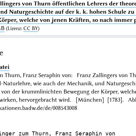
llingers von Thurn öffentlichen Lehrers der theor
nd Naturgeschichte auf der k. k. hohen Schule 
rper, welche von jenen Kräften, so nach immer p
MB
(
Lizenz
:
CC BY
)
e
atei
m Thurn, Franz Seraphin von: Franz Zallingers von Th
-Naturlehre, wie auch der Mechanik, und Naturgeschic
von der krummlinichten Bewegung der Körper, welche 
wirken, hervorgebracht wird. [München] [1783]. A
ikationen.badw.de/de/008543008
inger zum Thurn, Franz Seraphin von
