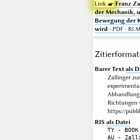
Link ☛
Franz Za
der Mechanik, u
Bewegung der Kö
wird
· PDF · 85 
Zitierformat
Barer Text
als D
Zallinger zu
experimental
Abhandlung 
Richtungen 
https://publ
RIS
als Datei
TY - BOOK

AU - Zall