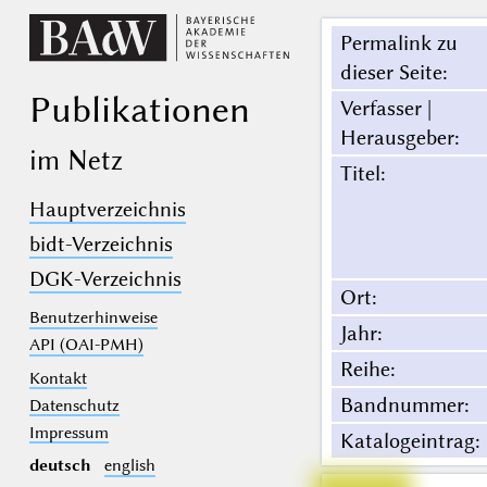
Permalink zu
dieser Seite
:
Publikationen
Verfasser |
Herausgeber
:
im Netz
Titel
:
Hauptverzeichnis
bidt-Verzeichnis
DGK-Verzeichnis
Ort
:
Benutzerhinweise
Jahr
:
API (OAI-PMH)
Reihe
:
Kontakt
Bandnummer
:
Datenschutz
Impressum
Katalogeintrag
:
deutsch
english