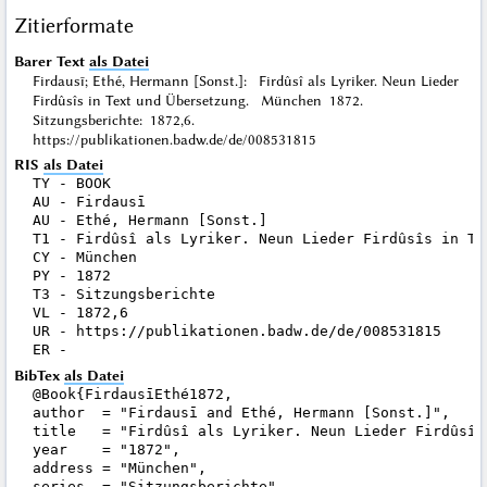
Zitierformate
Barer Text
als Datei
Firdausī; Ethé, Hermann [Sonst.]: Firdûsî als Lyriker. Neun Lieder
Firdûsîs in Text und Übersetzung. München 1872.
Sitzungsberichte: 1872,6.
https://publikationen.badw.de/de/008531815
RIS
als Datei
TY - BOOK

AU - Firdausī

AU - Ethé, Hermann [Sonst.]

T1 - Firdûsî als Lyriker. Neun Lieder Firdûsîs in Tex
CY - München

PY - 1872

T3 - Sitzungsberichte

VL - 1872,6

UR - https://publikationen.badw.de/de/008531815

BibTex
als Datei
@Book{FirdausīEthé1872,

author  = "Firdausī and Ethé, Hermann [Sonst.]",

title   = "Firdûsî als Lyriker. Neun Lieder Firdûsîs
year    = "1872",

address = "München",

series  = "Sitzungsberichte",
