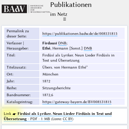
Publikationen
im Netz
☰
Permalink zu
https://publikationen.badw.de/de/008531815
dieser Seite
:
Verfasser |
Firdausī
DNB
;
Herausgeber
:
Ethé
, Hermann [Sonst.]
DNB
Titel
:
Firdûsî als Lyriker. Neun Lieder Firdûsîs in
Text und Übersetzung
Titelzusatz
:
Übers. von Hermann Ethé*
Ort
:
München
Jahr
:
1872
Reihe
:
Sitzungsberichte
Bandnummer
:
1872,6
Katalogeintrag
:
https://gateway-bayern.de/BV008531815
Link ☛
Firdûsî als Lyriker. Neun Lieder Firdûsîs in Text und
Übersetzung
· PDF · 1 MB
(
Lizenz
:
CC BY
)