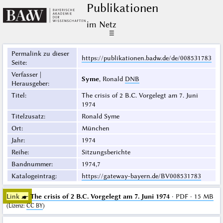
Publikationen
im Netz
☰
Permalink zu dieser
https://publikationen.badw.de/de/008531783
Seite
:
Verfasser |
Syme
, Ronald
DNB
Herausgeber
:
Titel
:
The crisis of 2 B.C. Vorgelegt am 7. Juni
1974
Titelzusatz
:
Ronald Syme
Ort
:
München
Jahr
:
1974
Reihe
:
Sitzungsberichte
Bandnummer
:
1974,7
Katalogeintrag
:
https://gateway-bayern.de/BV008531783
Link ☛
The crisis of 2 B.C. Vorgelegt am 7. Juni 1974
· PDF · 15 MB
(
Lizenz
:
CC BY
)