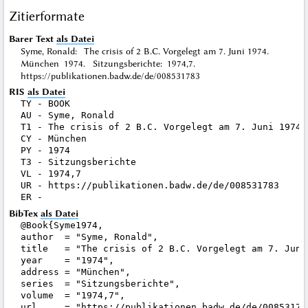
Zitierformate
Barer Text
als Datei
Syme, Ronald: The crisis of 2 B.C. Vorgelegt am 7. Juni 1974.
München 1974. Sitzungsberichte: 1974,7.
https://publikationen.badw.de/de/008531783
RIS
als Datei
TY - BOOK

AU - Syme, Ronald

T1 - The crisis of 2 B.C. Vorgelegt am 7. Juni 1974

CY - München

PY - 1974

T3 - Sitzungsberichte

VL - 1974,7

UR - https://publikationen.badw.de/de/008531783

BibTex
als Datei
@Book{Syme1974,

author  = "Syme, Ronald",

title   = "The crisis of 2 B.C. Vorgelegt am 7. Juni 
year    = "1974",

address = "München",

series  = "Sitzungsberichte",

volume  = "1974,7",

url     = "https://publikationen.badw.de/de/008531783