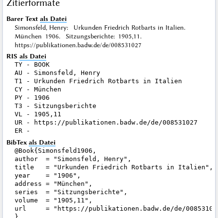
Zitierformate
Barer Text
als Datei
Simonsfeld, Henry: Urkunden Friedrich Rotbarts in Italien.
München 1906. Sitzungsberichte: 1905,11.
https://publikationen.badw.de/de/008531027
RIS
als Datei
TY - BOOK

AU - Simonsfeld, Henry

T1 - Urkunden Friedrich Rotbarts in Italien

CY - München

PY - 1906

T3 - Sitzungsberichte

VL - 1905,11

UR - https://publikationen.badw.de/de/008531027

BibTex
als Datei
@Book{Simonsfeld1906,

author  = "Simonsfeld, Henry",

title   = "Urkunden Friedrich Rotbarts in Italien",

year    = "1906",

address = "München",

series  = "Sitzungsberichte",

volume  = "1905,11",

url     = "https://publikationen.badw.de/de/008531027