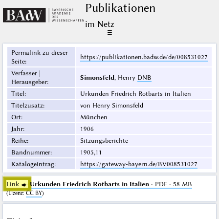
Publikationen
im Netz
☰
Permalink zu dieser
https://publikationen.badw.de/de/008531027
Seite
:
Verfasser |
Simonsfeld
, Henry
DNB
Herausgeber
:
Titel
:
Urkunden Friedrich Rotbarts in Italien
Titelzusatz
:
von Henry Simonsfeld
Ort
:
München
Jahr
:
1906
Reihe
:
Sitzungsberichte
Bandnummer
:
1905,11
Katalogeintrag
:
https://gateway-bayern.de/BV008531027
Link ☛
Urkunden Friedrich Rotbarts in Italien
· PDF · 58 MB
(
Lizenz
:
CC BY
)