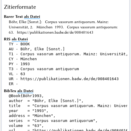
Zitierformate
Barer Text
als Datei
Böhr, Elke [Sonst.]: Corpus vasorum antiquorum. Mainz:
Universität, 2. München 1993. Corpus vasorum antiquorum:
63. https://publikationen.badw.de/de/008401643
RIS
als Datei
TY - BOOK

AU - Böhr, Elke [Sonst.]

T1 - Corpus vasorum antiquorum. Mainz: Universität, 2
CY - München

PY - 1993

T3 - Corpus vasorum antiquorum

VL - 63

UR - https://publikationen.badw.de/de/008401643

BibTex
als Datei
@Book{Böhr1993,

author  = "Böhr, Elke [Sonst.]",

title   = "Corpus vasorum antiquorum. Mainz: Universi
year    = "1993",

address = "München",

series  = "Corpus vasorum antiquorum",

volume  = "63",

url     = "https://publikationen.badw.de/de/008401643