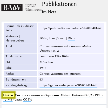
Publikationen
im Netz
☰
Permalink zu dieser
https://publikationen.badw.de/de/008401643
Seite
:
Verfasser |
Böhr
, Elke [Sonst.]
DNB
Herausgeber
:
Titel
:
Corpus vasorum antiquorum. Mainz:
Universität, 2
Titelzusatz
:
bearb. von Elke Böhr
Ort
:
München
Jahr
:
1993
Reihe
:
Corpus vasorum antiquorum
Bandnummer
:
63
Katalogeintrag
:
https://gateway-bayern.de/BV008401643
Link ☛
Corpus vasorum antiquorum. Mainz: Universität, 2
· PDF ·
12 MB
(
Lizenz
:
CC BY
)