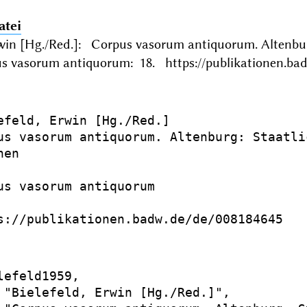
atei
Erwin [Hg./Red.]: Corpus vasorum antiquorum. Alten
s vasorum antiquorum: 18. https://publikationen.bad
efeld, Erwin [Hg./Red.]

us vasorum antiquorum. Altenburg: Staatli
en

us vasorum antiquorum

s://publikationen.badw.de/de/008184645

lefeld1959,

 "Bielefeld, Erwin [Hg./Red.]",
