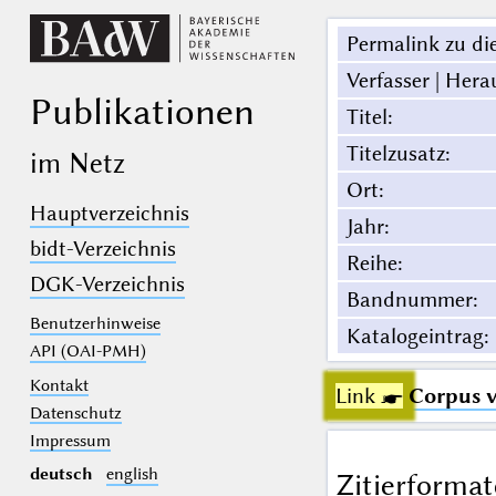
Permalink zu die
Verfasser | Hera
Publikationen
Titel
:
Titelzusatz
:
im Netz
Ort
:
Hauptverzeichnis
Jahr
:
bidt-Verzeichnis
Reihe
:
DGK-Verzeichnis
Bandnummer
:
Benutzerhinweise
Katalogeintrag
:
API (OAI-PMH)
Kontakt
Link ☛
Corpus v
Datenschutz
Impressum
deutsch
english
Zitierformat