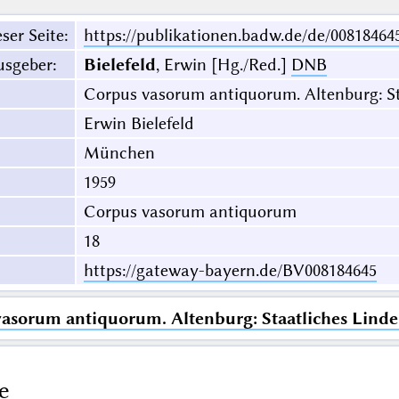
ser Seite
:
https://publikationen.badw.de/de/00818464
usgeber
:
Bielefeld
, Erwin [Hg./Red.]
DNB
Corpus vasorum antiquorum. Altenburg: S
Erwin Bielefeld
München
1959
Corpus vasorum antiquorum
18
https://gateway-bayern.de/BV008184645
asorum antiquorum. Altenburg: Staatliches Lin
e