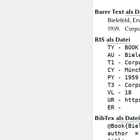
Barer Text
als D
Bielefeld, 
1959. Corpu
RIS
als Datei
TY - BOOK

AU - Biel
T1 - Corp
CY - Münch
PY - 1959

T3 - Corp
VL - 18

UR - http
BibTex
als Datei
@Book{Bie
author  =