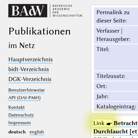
Permalink zu
dieser Seite
:
Publikationen
Verfasser |
Herausgeber
:
im Netz
Titel
:
Hauptverzeichnis
bidt-Verzeichnis
Titelzusatz
:
DGK-Verzeichnis
Ort
:
Benutzerhinweise
Jahr
:
API (OAI-PMH)
Katalogeintrag
:
Kontakt
Datenschutz
Link ☛
Betracht
Impressum
Durchlaucht [et
deutsch
english