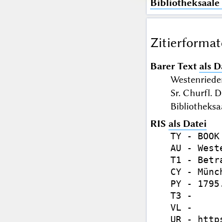
Bibliotheksaale
Zitierformat
Barer Text
als D
Westenriede
Sr. Churfl. 
Bibliotheks
RIS
als Datei
TY - BOOK

AU - West
T1 - Betr
CY - Münch
PY - 1795.
T3 - 

VL - 

UR - http