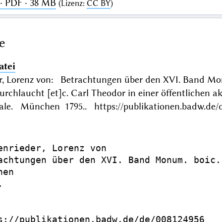
· PDF · 38 MB
(
Lizenz
:
CC BY
)
e
atei
r, Lorenz von: Betrachtungen über den XVI. Band Mon
Durchlaucht [et]c. Carl Theodor in einer öffentliche
aale. München 1795.. https://publikationen.badw.de/
enrieder, Lorenz von

achtungen über den XVI. Band Monum. boic.
en



s://publikationen.badw.de/de/008124956
