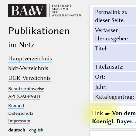
Permalink zu
dieser Seite
:
Publikationen
Verfasser |
Herausgeber
:
im Netz
Titel
:
Hauptverzeichnis
Titelzusatz
:
bidt-Verzeichnis
Ort
:
DGK-Verzeichnis
Jahr
:
Benutzerhinweise
Katalogeintrag
:
API (OAI-PMH)
Kontakt
Link ☛
Von dem 
Datenschutz
Koenigl. Bayer.
Impressum
deutsch
english