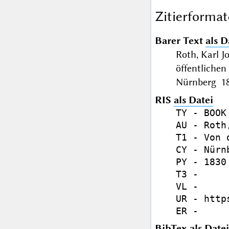
Zitierformat
Barer Text
als D
Roth, Karl J
öffentliche
Nürnberg 18
RIS
als Datei
TY - BOOK

AU - Roth
T1 - Von 
CY - Nürnb
PY - 1830

T3 - 

VL - 

UR - http
BibTex
als Datei