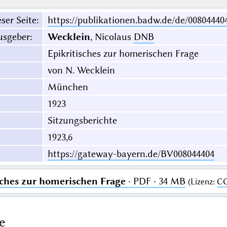
ser Seite
:
https://publikationen.badw.de/de/00804440
usgeber
:
Wecklein
, Nicolaus
DNB
Epikritisches zur homerischen Frage
von N. Wecklein
München
1923
Sitzungsberichte
1923,6
https://gateway-bayern.de/BV008044404
sches zur homerischen Frage
· PDF · 34 MB
(
Lizenz
:
CC
e