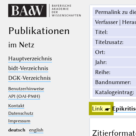
Permalink zu die
Verfasser | Hera
Publikationen
Titel
:
Titelzusatz
:
im Netz
Ort
:
Hauptverzeichnis
Jahr
:
bidt-Verzeichnis
Reihe
:
DGK-Verzeichnis
Bandnummer
:
Benutzerhinweise
Katalogeintrag
:
API (OAI-PMH)
Kontakt
Link ☛
Epikriti
Datenschutz
Impressum
deutsch
english
Zitierformat