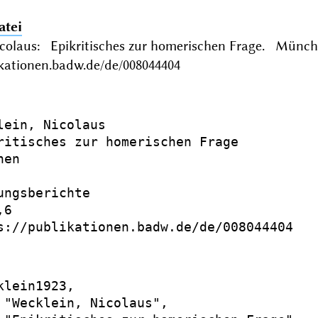
atei
icolaus: Epikritisches zur homerischen Frage. Münc
ikationen.badw.de/de/008044404
lein, Nicolaus

ritisches zur homerischen Frage

en

ungsberichte

6

s://publikationen.badw.de/de/008044404

klein1923,

 "Wecklein, Nicolaus",
