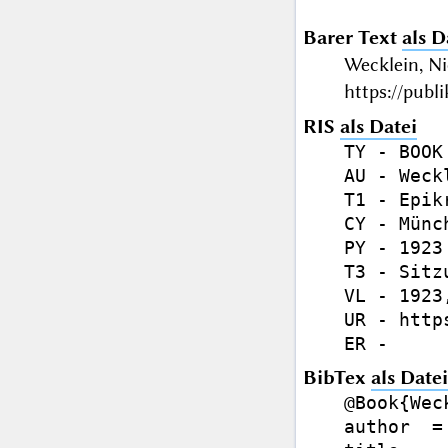
Barer Text
als D
Wecklein, N
https://publ
RIS
als Datei
TY - BOOK

AU - Weck
T1 - Epik
CY - Münch
PY - 1923

T3 - Sitz
VL - 1923,
UR - http
BibTex
als Datei
@Book{Wec
author  =